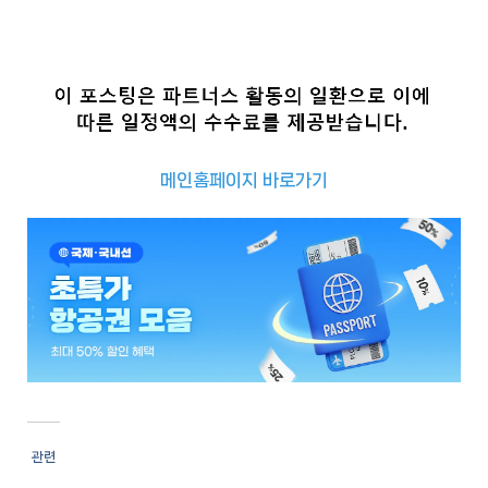
메인홈페이지 바로가기
추
천
사
이
트
추
천
사
관련
이