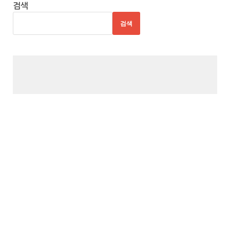
천
검색
사
검색
이
트
7
추
천
사
이
트
8
추
천
사
이
트
9