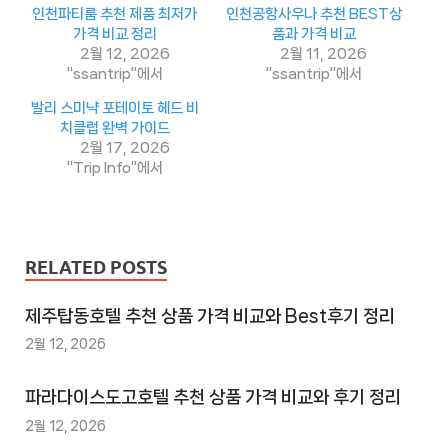
트
인천파티룸 추천 제품 최저가
인천공항사우나 추천 BEST상
1
가격 비교 정리
품과 가격 비교
2월 12, 2026
2월 11, 2026
추
"ssantrip"에서
"ssantrip"에서
천
발리 스미냑 포테이토 헤드 비
사
치클럽 완벽 가이드
이
2월 17, 2026
"Trip Info"에서
트
2
추
천
RELATED POSTS
사
이
제주탑동호텔 추천 상품 가격 비교와 Best후기 정리
트
2월 12, 2026
3
추
파라다이스도고호텔 추천 상품 가격 비교와 후기 정리
천
2월 12, 2026
사