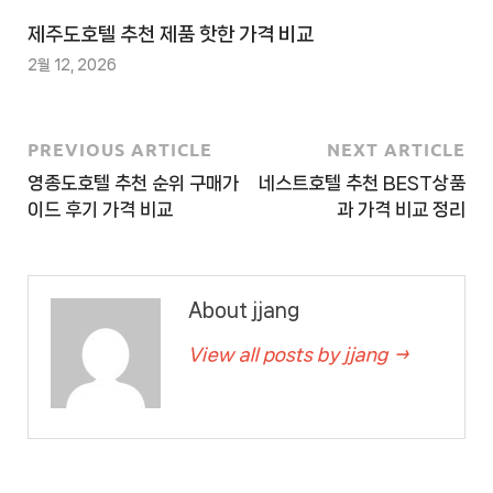
이
제주도호텔 추천 제품 핫한 가격 비교
트
2월 12, 2026
4
추
천
PREVIOUS ARTICLE
NEXT ARTICLE
사
영종도호텔 추천 순위 구매가
네스트호텔 추천 BEST상품
이
이드 후기 가격 비교
과 가격 비교 정리
트
5
추
About jjang
천
사
View all posts by jjang →
이
트
6
추