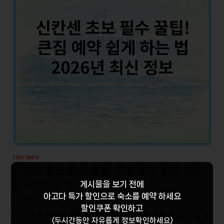
TRIP INFO
신칸센 초보 필수 꿀팁! 큰짐 예약 쉽게 하는
법 2026년 최신 정보
게시물을 보기 전에
아고다 특가 할인
으로 숙소를 예약 하세요
3월 22, 2026
-
by
leonhard 3311
할인쿠폰 확인하고
신칸센 초보라면 큰짐 예약이 가장 어려운 부분 중 하나일 수
(두시간동안 자유롭게 정보확인하세요)