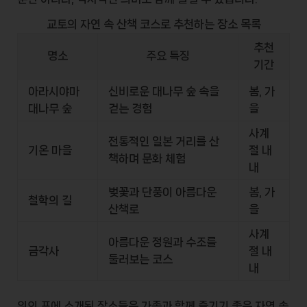
교토의 자연 속 산책 코스로 추천하는 장소 목록
추천
명소
주요 특징
기간
아라시야마
신비로운 대나무 숲 속을
봄, 가
대나무 숲
걷는 경험
을
사계
전통적인 일본 거리를 산
기온 마을
절 내
책하며 문화 체험
내
벚꽃과 단풍이 아름다운
봄, 가
철학의 길
산책로
을
사계
아름다운 정원과 수조를
금각사
절 내
둘러보는 코스
내
위의 표에 소개된 장소들은 가족과 함께 즐기기 좋은 자연 속