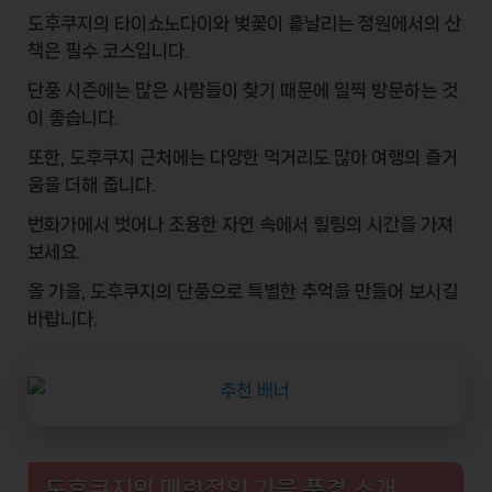
도후쿠지의
타이쇼노다이
와 벚꽃이 흩날리는 정원에서의 산
책은 필수 코스입니다.
단풍 시즌에는 많은 사람들이 찾기 때문에
일찍 방문
하는 것
이 좋습니다.
또한, 도후쿠지 근처에는 다양한
먹거리
도 많아 여행의 즐거
움을 더해 줍니다.
번화가에서 벗어나
조용한 자연
속에서 힐링의 시간을 가져
보세요.
올 가을, 도후쿠지의
단풍
으로 특별한 추억을 만들어 보시길
바랍니다.
도후쿠지의 매력적인 가을 풍경 소개