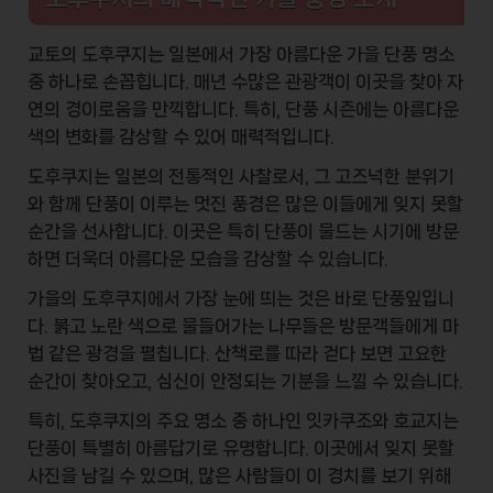
교토의
도후쿠지
는 일본에서 가장 아름다운 가을 단풍 명소
중 하나로 손꼽힙니다. 매년 수많은 관광객이 이곳을 찾아 자
연의 경이로움을 만끽합니다. 특히,
단풍 시즌
에는 아름다운
색의 변화를 감상할 수 있어 매력적입니다.
도후쿠지는 일본의 전통적인 사찰로서, 그 고즈넉한 분위기
와 함께 단풍이 이루는 멋진 풍경은 많은 이들에게 잊지 못할
순간을 선사합니다. 이곳은 특히
단풍이 물드는 시기
에 방문
하면 더욱더 아름다운 모습을 감상할 수 있습니다.
가을의 도후쿠지에서 가장 눈에 띄는 것은 바로
단풍잎
입니
다. 붉고 노란 색으로 물들어가는 나무들은 방문객들에게 마
법 같은 광경을 펼칩니다. 산책로를 따라 걷다 보면 고요한
순간이 찾아오고, 심신이 안정되는 기분을 느낄 수 있습니다.
특히, 도후쿠지의 주요 명소 중 하나인
잇카쿠조
와
호교지
는
단풍이 특별히 아름답기로 유명합니다. 이곳에서 잊지 못할
사진을 남길 수 있으며, 많은 사람들이 이 경치를 보기 위해