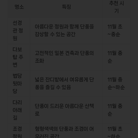
추천 시
명소
특징
기
선경
아름다운 정원과 함께 단풍을
11월 초
관 정
감상할 수 있는 공간
~중순
원
다보
고전적인 일본 건축과 단풍의
11월 중
탑 주
조화
순
변
법당
넓은 잔디밭에서 여유롭게 단
11월 중
뒷마
풍을 즐길 수 있음
순~하순
당
다리
단풍이 드리운 아름다운 산책
11월 중
아래
로
순
길
조경
형형색색의 단풍과 조경이 어
11월 초
정원
우러진 공간
~하순