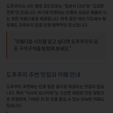
도후쿠지의 사진 촬영 포인트로는 “일본식 다리”와 “고요한
연못”이 있습니다. 여기에 반영되는 단풍의 모습은 꿰뚫어 지
는 듯한
아름다움
을 제공합니다. 하루 동안 여러 각도에서 촬
영해도 지루하지 않을 만큼 매력적인 장소입니다.
“아름다운 사진을 담고 싶다면 도후쿠지의 모
든 구석구석을 탐험해 보세요.”
도후쿠지 주변 맛집과 카페 안내
도후쿠지 주변에는
전통 일본 음식
을 제공하는 맛집이 많습
니다. 특히 “식사처 요시카와”는 신선한 재료로 만든 덮밥으
로 유명하며, 가벼운 차 한 잔을 즐길 수 있는 아늑한 카페도
많습니다.