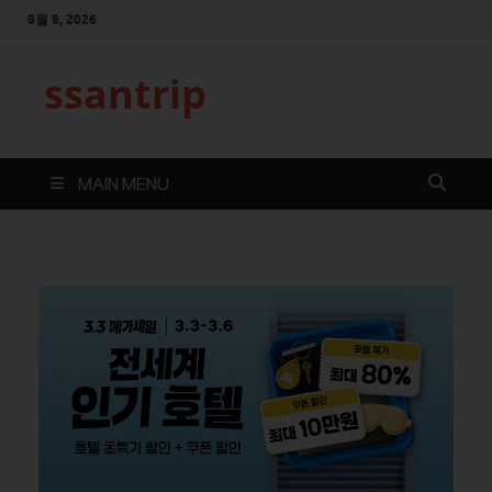
8월 8, 2026
ssantrip
MAIN MENU