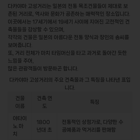
다카야마 고성거리는 일본의 전통 목조건물들이 제대로 보
존된 거리로, 역사와 문화가 공존하는 매력적인 장소입니다.
이곳에서는 17세기에서 19세기 사이에 지어진 고전적인 건
축물들을 감상할 수 있으며,
각각의 건물은 일본의 아름다운 전통 양식과 장인의 솜씨를
보여줍니다.
또, 거리 전체가 마치 타임머신을 타고 과거로 돌아간 듯한
느낌을 주어,
많은 관광객들이 방문하곤 합니다.
다카야마 고성거리의 주요 건축물과 그 특징을 나타낸 표입
니다.
건물
건축 연
특징
이름
도
야타이
1800
전통적인 상점가로, 다양한 수
노 마
년대 초
공예품과 먹거리를 판매함
치