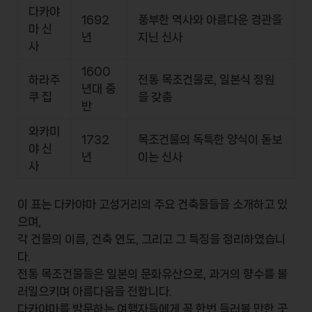
다카야
1692
풍부한 역사와 아름다운 경관을
마 신
년
지닌 신사
사
1600
하라주
전통 목조건물로, 일본식 정원
년대 중
쿠 집
을 갖춤
반
와카미
1732
목조건물의 독특한 양식이 돋보
야 신
년
이는 신사
사
이 표는 다카야마 고성거리의 주요 건축물들을 소개하고 있
으며,
각 건물의 이름, 건축 연도, 그리고 그 특징을 정리하였습니
다.
전통 목조건물들은 일본의 문화유산으로, 과거의 향수를 불
러일으키며 아름다움을 전합니다.
다카야마를 방문하는 여행자들에게 꼭 한번 들러볼 만한 곳