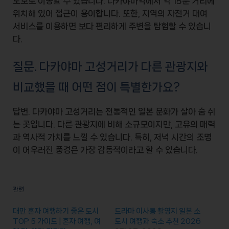
도보로 이동할 수 있습니다.
다카야마역
에서 약 15분 거리에
위치해 있어 접근이 용이합니다. 또한, 지역의
자전거 대여
서비스
를 이용하면 보다 편리하게 주변을 탐험할 수 있습니
다.
질문. 다카야마 고성거리가 다른 관광지와
비교했을 때 어떤 점이 특별한가요?
답변. 다카야마 고성거리는
전통적인 일본 문화
가 살아 숨 쉬
는 곳입니다. 다른 관광지에 비해
소규모
이지만,
고유의 매력
과
역사적 가치
를 느낄 수 있습니다. 특히, 저녁 시간의 조명
이 어우러진 풍경은
가장 감동적
이라고 할 수 있습니다.
관련
대만 혼자 여행하기 좋은 도시
드라마 이사통 촬영지 일본 소
TOP 5 가이드 | 혼자 여행, 여
도시 여행과 숙소 추천 2026