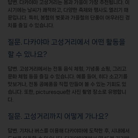
답변.
다카야마 고성거리
는
봄과 가을
이 가장 추천됩니다. 이
시기에는 날씨가 쾌적하고, 다양한
축제와 행사
도 열리기 때
문입니다. 특히,
봄철의 벚꽃
과
가을철의 단풍
이 어우러진 경
치를 즐길 수 있습니다.
질문. 다카야마 고성거리에서 어떤 활동을
할 수 있나요?
답변. 고성거리에서는
전통 음식 체험
,
기념품 쇼핑
, 그리고
문화 체험
등을 즐길 수 있습니다. 예를 들어,
히다 소고기
를
맛보거나,
전통 공예품
을 직접 만들어 볼 수 있는 기회도 있
습니다. 또한, picturesque한
사진 촬영 장소
로 유명합니
다.
질문. 고성거리까지 어떻게 가나요?
답변.
기차나 버스
를 이용해 다카야마에 도착한 후, 시내에서