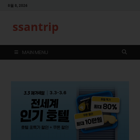
8월 8, 2026
ssantrip
MAIN MENU