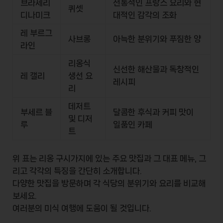
브라세리
전통적인 프랑스 요리와 현
퀴셋
디나미크
대적인 감각의 조화
레 부르그
사브롱
아늑한 분위기와 푸짐한 양
라인
리옹식
신선한 해산물과 독창적인
레 갤리
생선 요
레시피
리
데저트
부세르 블
달콤한 후식과 커피 맛이
및 디저
루
일품인 카페
트
위 표는 리옹 구시가지에 있는 주요 맛집과 그 대표 메뉴, 그
리고 각각의 특징을 간단히 소개합니다.
다양한 맛집을 방문하며 각 식당의 분위기와 요리를 비교해
보세요.
여러분의 미식 여행에 도움이 될 것입니다.