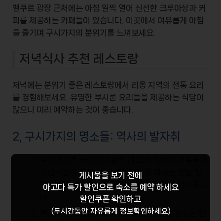
벨쿠르 광장 근처에는 아침 일찍 열어 신선한
크루아상
과
커
피
를 제공하는 카페들이 있습니다. 이곳에서 여유롭게 아침
을 즐기며 구시가지의 분위기를 느껴보세요.
저녁식사 추천 레스토랑
저녁에는 분위기 좋은 레스토랑에서 리옹 지역의 전통 요리
를 경험해보세요. 유명한
부시론
요리들을 제공하는 식당이
많으니 미리 예약하는 것이 좋습니다.
2, 구시가지의 명소들: 역사의 발자취
구시가지를 탐방하다 보면
제 고전 양식의 건축물
과
기념비들이 많이 보입니다. 이곳의 역사는 맛집 탐
게시물을 보기 전에
방 외에도 풍부한 문화와 역사적인 체험을 안겨줍니
아고다 특가 할인
으로 숙소를 예약 하세요
다.
할인쿠폰 확인하고
(두시간동안 자유롭게 정보확인하세요)
특히,
리옹 대성당
과
포르 드 뤼시옹
같은 명소는 반