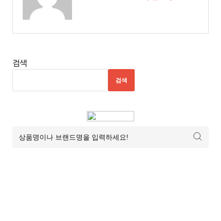
트
6
추
천
사
검색
이
검색
트
7
추
천
사
이
트
8
추
천
사