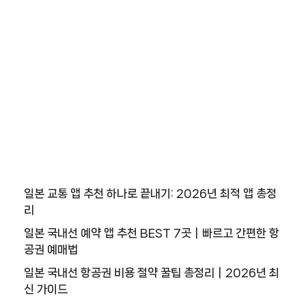
이
트
9
추
천
사
이
트
1
0
일본 교통 앱 추천 하나로 끝내기: 2026년 최적 앱 총정
추
리
천
일본 국내선 예약 앱 추천 BEST 7곳｜빠르고 간편한 항
사
공권 예매법
이
트
일본 국내선 항공권 비용 절약 꿀팁 총정리｜2026년 최
1
신 가이드
1