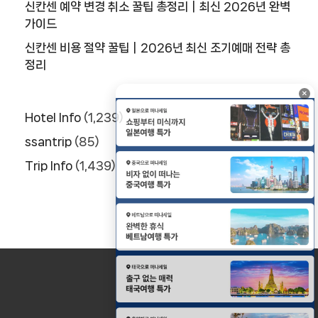
신칸센 예약 변경 취소 꿀팁 총정리｜최신 2026년 완벽
가이드
추
천
신칸센 비용 절약 꿀팁｜2026년 최신 조기예매 전략 총
사
정리
이
트
×
1
Hotel Info
(1,239)
2
ssantrip
(85)
Trip Info
(1,439)