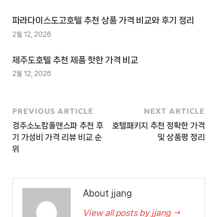
3
추
파라다이스도고호텔 추천 상품 가격 비교와 후기 정리
천
2월 12, 2026
사
이
제주도호텔 추천 제품 핫한 가격 비교
트
2월 12, 2026
4
추
천
PREVIOUS ARTICLE
NEXT ARTICLE
사
경주소노캄풀앤스파 추천 후
호텔패키지 추천 정확한 가격
이
기 가성비 가격 리뷰 비교 순
및 상품평 정리
트
위
5
추
천
About jjang
사
이
View all posts by jjang →