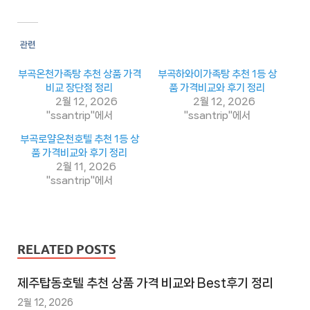
추
천
사
관련
이
트
부곡온천가족탕 추천 상품 가격
부곡하와이가족탕 추천 1등 상
1
비교 장단점 정리
품 가격비교와 후기 정리
2월 12, 2026
2월 12, 2026
추
"ssantrip"에서
"ssantrip"에서
천
부곡로얄온천호텔 추천 1등 상
사
품 가격비교와 후기 정리
이
2월 11, 2026
"ssantrip"에서
트
2
추
천
RELATED POSTS
사
이
제주탑동호텔 추천 상품 가격 비교와 Best후기 정리
트
2월 12, 2026