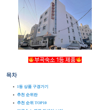
부곡숙소 1등 제품
목차
1등 상품 구경가기
추천 순위란
추천 순위 TOP10