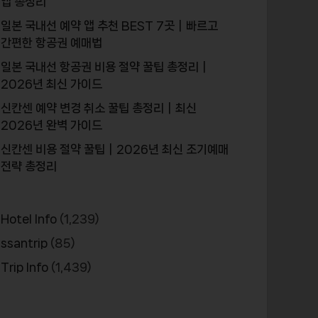
앱 총정리
일본 국내선 예약 앱 추천 BEST 7곳｜빠르고
간편한 항공권 예매법
일본 국내선 항공권 비용 절약 꿀팁 총정리｜
2026년 최신 가이드
신칸센 예약 변경 취소 꿀팁 총정리｜최신
2026년 완벽 가이드
신칸센 비용 절약 꿀팁｜2026년 최신 조기예매
전략 총정리
Hotel Info
(1,239)
ssantrip
(85)
Trip Info
(1,439)