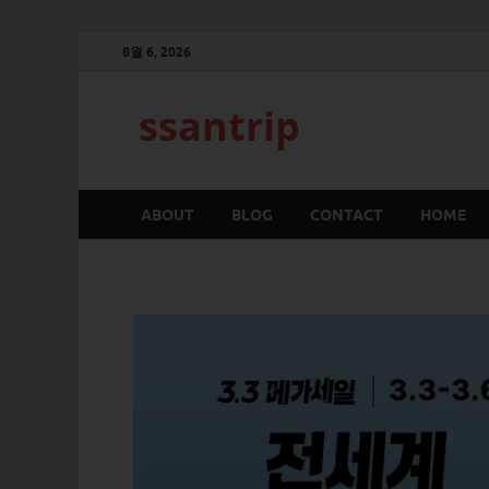
8월 6, 2026
ssantrip
ABOUT
BLOG
CONTACT
HOME