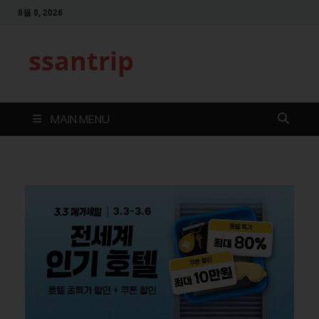
8월 8, 2026
ssantrip
MAIN MENU