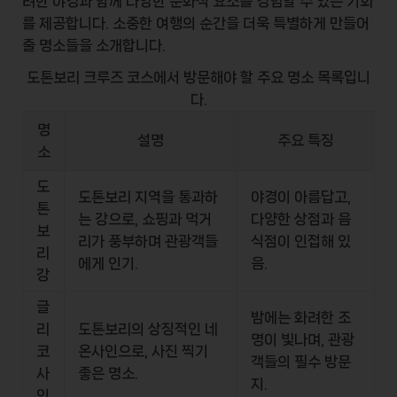
려한 야경과 함께 다양한 문화적 요소를 경험할 수 있는 기회
를 제공합니다. 소중한 여행의 순간을 더욱 특별하게 만들어
줄 명소들을 소개합니다.
도톤보리 크루즈 코스에서 방문해야 할 주요 명소 목록입니
다.
명
설명
주요 특징
소
도
도톤보리 지역을 통과하
야경이 아름답고,
톤
는 강으로, 쇼핑과 먹거
다양한 상점과 음
보
리가 풍부하며 관광객들
식점이 인접해 있
리
에게 인기.
음.
강
글
밤에는 화려한 조
리
도톤보리의 상징적인 네
명이 빛나며, 관광
코
온사인으로, 사진 찍기
객들의 필수 방문
사
좋은 명소.
지.
인