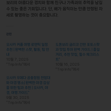
보리의 아름다운 경치
와 함께 친구나 가족과의 추억을 남길
수 있는 좋은 기회입니다. 단, 배가 움직이는 만큼 안정된 자
세로 촬영하는 것이 중요합니다.
관련
오사카 커플 여행 로맨틱 일정
도톤보리 글리코 간판 포토스팟
추천 | 완벽한 스팟, 활동, 팁 안
과 맛집 투어 완벽 가이드 | 즐길
내
거리, 추천 맛집, 필수 체크리스
10월 7, 2025
트”
"Trip Info"에서
10월 16, 2025
"Trip Info"에서
오사카 우메다 공중정원 전망대
와 야경 명소| 완벽한 야경 감상
을 위한 팁과 추천 | 오사카, 야
경, 여행 가이드”
9월 30, 2025
"Trip Info"에서