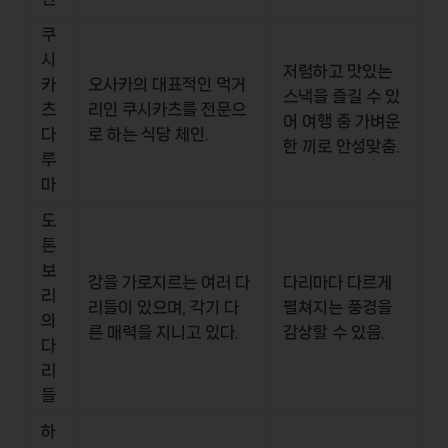
쿠
시
저렴하고 맛있는
카
오사카의 대표적인 먹거
스낵을 즐길 수 있
츠
리인 쿠시카츠를 전문으
어 여행 중 가벼운
다
로 하는 식당 체인.
한 끼로 안성맞춤.
루
마
도
톤
보
강을 가로지르는 여러 다
다리마다 다르게
리
리들이 있으며, 각기 다
펼쳐지는 풍경을
의
른 매력을 지니고 있다.
감상할 수 있음.
다
리
들
하