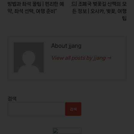
방법과 좌석 꿀팁 | 편리한 예
드| 조폐국 벚꽃길 산책의 모
약, 좌석 선택, 여행 준비”
든 정보 | 오사카, 벚꽃, 여행
팁
About jjang
View all posts by jjang →
검색
검색