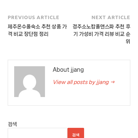
추
천
사
PREVIOUS ARTICLE
NEXT ARTICLE
이
제주온수풀숙소 추천 상품 가
경주소노캄풀앤스파 추천 후
트
격 비교 장단점 정리
기 가성비 가격 리뷰 비교 순
5
위
추
천
사
About jjang
이
View all posts by jjang →
트
6
추
천
사
검색
이
트
검색