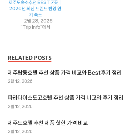
제주도숙소추천 BEST 7곳｜
사
2026년 최신 트렌드 반영 인
이
기 숙소
2월 28, 2026
트
"Trip Info"에서
2
추
천
사
RELATED POSTS
이
트
제주탑동호텔 추천 상품 가격 비교와 Best후기 정리
3
2월 12, 2026
추
파라다이스도고호텔 추천 상품 가격 비교와 후기 정리
천
사
2월 12, 2026
이
트
제주도호텔 추천 제품 핫한 가격 비교
4
2월 12, 2026