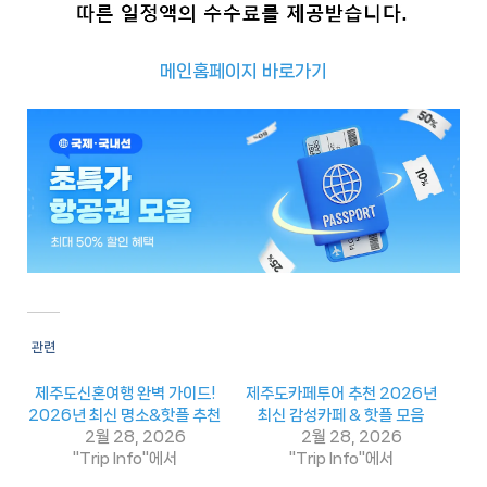
메인홈페이지 바로가기
추
천
사
이
트
추
천
사
관련
이
트
제주도신혼여행 완벽 가이드!
제주도카페투어 추천 2026년
1
2026년 최신 명소&핫플 추천
최신 감성카페 & 핫플 모음
2월 28, 2026
2월 28, 2026
추
"Trip Info"에서
"Trip Info"에서
천