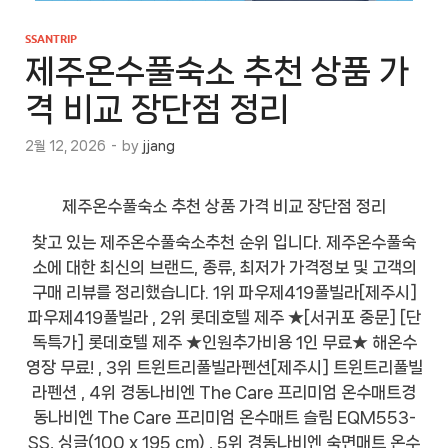
SSANTRIP
제주온수풀숙소 추천 상품 가
격 비교 장단점 정리
2월 12, 2026
-
by
jjang
제주온수풀숙소 추천 상품 가격 비교 장단점 정리
찾고 있는 제주온수풀숙소추천 순위 입니다. 제주온수풀숙
소에 대한 최신의 브랜드, 종류, 최저가 가격정보 및 고객의
구매 리뷰를 정리했습니다. 1위 파우제419풀빌라[제주시]
파우제419풀빌라 , 2위 롯데호텔 제주 ★[서귀포 중문] [단
독특가] 롯데호텔 제주 ★인원추가비용 1인 무료★ 해온수
영장 무료! , 3위 트윈트리풀빌라펜션[제주시] 트윈트리풀빌
라펜션 , 4위 경동나비엔 The Care 프리미엄 온수매트경
동나비엔 The Care 프리미엄 온수매트 슬림 EQM553-
SS, 싱글(100 x 195 cm) , 5위 경동나비엔 숙면매트 온수