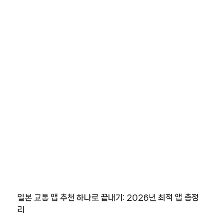
트
8
추
천
사
이
트
9
추
천
사
이
트
1
0
일본 교통 앱 추천 하나로 끝내기: 2026년 최적 앱 총정
추
리
천