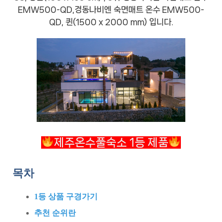
EMW500-QD,경동나비엔 숙면매트 온수 EMW500-
QD, 퀸(1500 x 2000 mm) 입니다.
제주온수풀숙소 1등 제품
목차
1등 상품 구경가기
추천 순위란