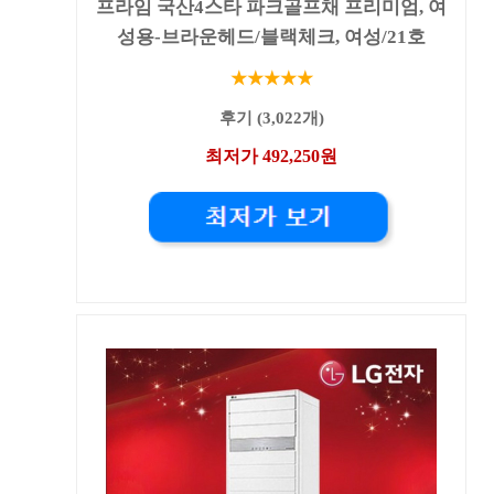
프라임 국산4스타 파크골프채 프리미엄, 여
성용-브라운헤드/블랙체크, 여성/21호
★★★★★
후기 (3,022개)
최저가 492,250원