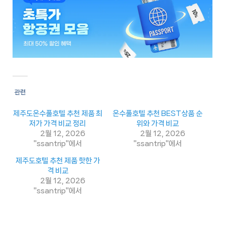
사
이
트
추
천
사
관련
이
트
제주도온수풀호텔 추천 제품 최
온수풀호텔 추천 BEST상품 순
1
저가 가격 비교 정리
위와 가격 비교
2월 12, 2026
2월 12, 2026
추
"ssantrip"에서
"ssantrip"에서
천
제주도호텔 추천 제품 핫한 가
사
격 비교
이
2월 12, 2026
"ssantrip"에서
트
2
추