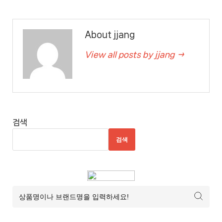
추
천
About jjang
사
이
View all posts by jjang →
트
6
추
천
사
검색
이
검색
트
7
추
천
사
이