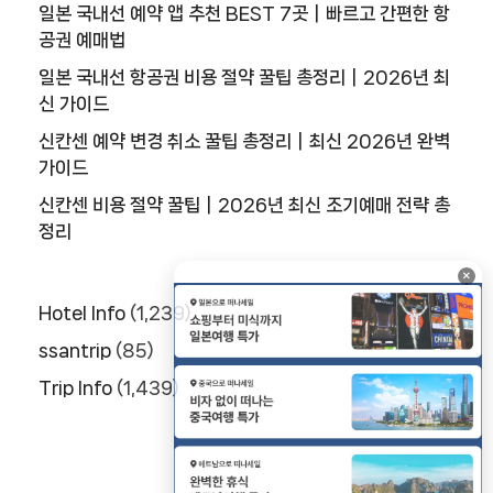
일본 국내선 예약 앱 추천 BEST 7곳｜빠르고 간편한 항
사
공권 예매법
이
트
일본 국내선 항공권 비용 절약 꿀팁 총정리｜2026년 최
1
신 가이드
1
신칸센 예약 변경 취소 꿀팁 총정리｜최신 2026년 완벽
가이드
추
천
신칸센 비용 절약 꿀팁｜2026년 최신 조기예매 전략 총
사
정리
이
트
×
1
Hotel Info
(1,239)
2
ssantrip
(85)
Trip Info
(1,439)