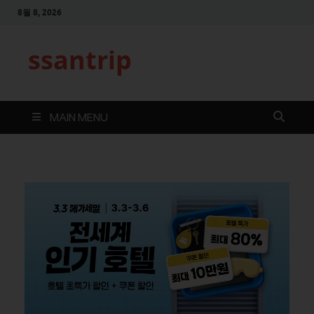
8월 8, 2026
ssantrip
MAIN MENU