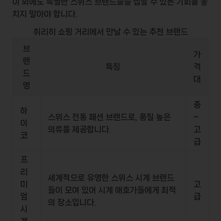
이 외에도 특별한 스위스 브랜드들을 접할 수 있는 기회를 놓
치지 말아야 합니다.
취리히 쇼핑 거리에서 만날 수 있는 추천 브랜드
브
가
랜
특징
격
드
대
명
중
하
스위스 전통 패션 브랜드로, 품질 높은
~
이
의류를 제공합니다.
고
코
급
프
리
세계적으로 유명한 스위스 시계 브랜드
미
고
들이 모여 있어 시계 애호가들에게 최적
엄
급
의 장소입니다.
시