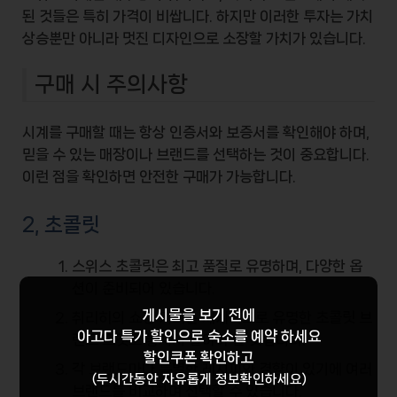
된 것들은 특히
가격이 비쌉니다
. 하지만 이러한 투자는
가치
상승
뿐만 아니라 멋진 디자인으로 소장할 가치가 있습니다.
구매 시 주의사항
시계를 구매할 때는 항상
인증서
와 보증서를 확인해야 하며,
믿을 수 있는 매장이나 브랜드를 선택하는 것이 중요합니다.
이런 점을 확인하면
안전한 구매
가 가능합니다.
2, 초콜릿
스위스 초콜릿은
최고 품질
로 유명하며, 다양한 옵
션이 준비되어 있습니다.
게시물을 보기 전에
취리히의 쇼핑 거리는 세계적으로 유명한 초콜릿 브
아고다 특가 할인
으로 숙소를 예약 하세요
랜드 그것도 놓치지 말아야 할 곳입니다.
할인쿠폰 확인하고
각 브랜드마다
특별한 레시피
와 경향이 있기에 여러
(두시간동안 자유롭게 정보확인하세요)
브랜드를 비교하며 선택할 수 있습니다.