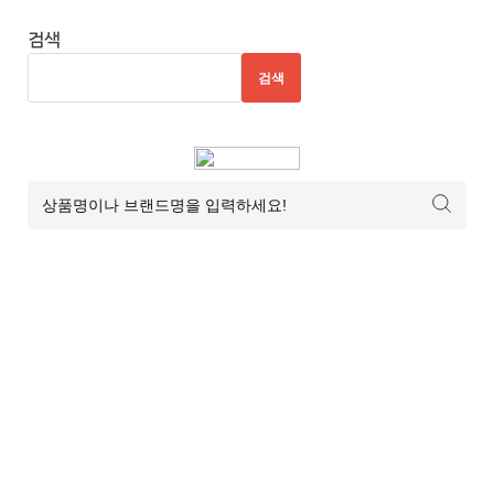
추
천
검색
사
검색
이
트
7
추
천
사
이
트
8
추
천
사
이
트