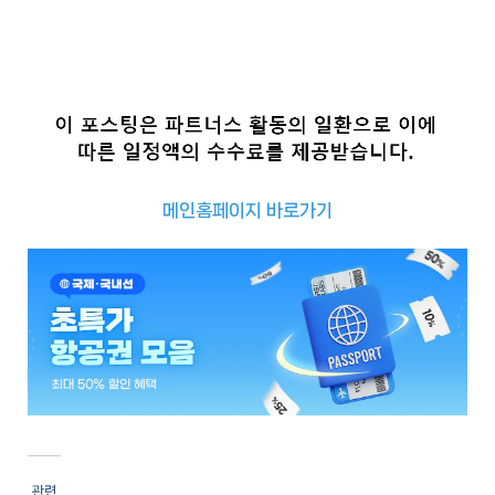
메인홈페이지 바로가기
추
천
사
이
트
추
천
사
관련