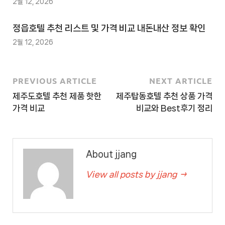
2월 12, 2026
사
이
정읍호텔 추천 리스트 및 가격 비교 내돈내산 정보 확인
트
2월 12, 2026
4
추
천
PREVIOUS ARTICLE
NEXT ARTICLE
사
제주도호텔 추천 제품 핫한
제주탑동호텔 추천 상품 가격
이
가격 비교
비교와 Best후기 정리
트
5
추
About jjang
천
사
View all posts by jjang →
이
트
6