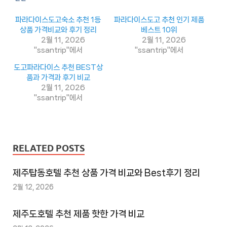
이
트
파라다이스도고숙소 추천 1등
파라다이스도고 추천 인기 제품
1
상품 가격비교와 후기 정리
베스트 10위
2월 11, 2026
2월 11, 2026
추
"ssantrip"에서
"ssantrip"에서
천
도고파라다이스 추천 BEST상
사
품과 가격과 후기 비교
이
2월 11, 2026
"ssantrip"에서
트
2
추
천
RELATED POSTS
사
이
제주탑동호텔 추천 상품 가격 비교와 Best후기 정리
트
2월 12, 2026
3
추
제주도호텔 추천 제품 핫한 가격 비교
천