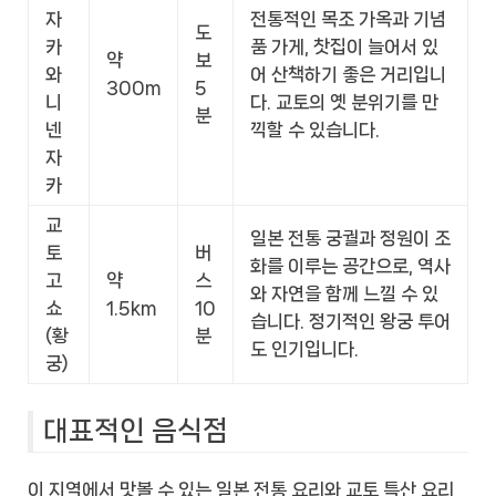
자
전통적인 목조 가옥과 기념
도
카
품 가게, 찻집이 늘어서 있
약
보
와
어 산책하기 좋은 거리입니
300m
5
니
다. 교토의 옛 분위기를 만
분
넨
끽할 수 있습니다.
자
카
교
일본 전통 궁궐과 정원이 조
토
버
화를 이루는 공간으로, 역사
고
약
스
와 자연을 함께 느낄 수 있
쇼
1.5km
10
습니다. 정기적인 왕궁 투어
(황
분
도 인기입니다.
궁)
대표적인 음식점
이 지역에서 맛볼 수 있는 일본 전통 요리와 교토 특산 요리