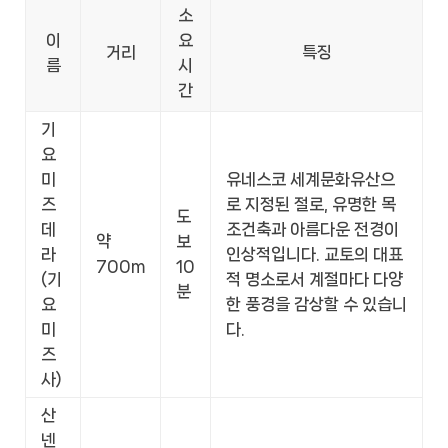
소
이
요
거리
특징
름
시
간
기
요
미
유네스코 세계문화유산으
즈
로 지정된 절로, 유명한 목
도
데
조건축과 아름다운 전경이
약
보
라
인상적입니다. 교토의 대표
700m
10
(기
적 명소로서 계절마다 다양
분
요
한 풍경을 감상할 수 있습니
미
다.
즈
사)
산
넨