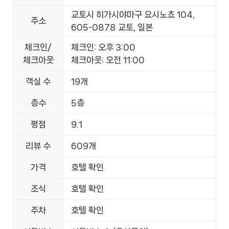
교토시 히가시야마구 요시노쵸 104,
주소
605-0878 교토, 일본
체크인/
체크인: 오후 3:00
체크아웃
체크아웃: 오전 11:00
객실 수
19개
층수
5층
평점
9.1
리뷰 수
609개
가격
호텔 확인
조식
호텔 확인
주차
호텔 확인