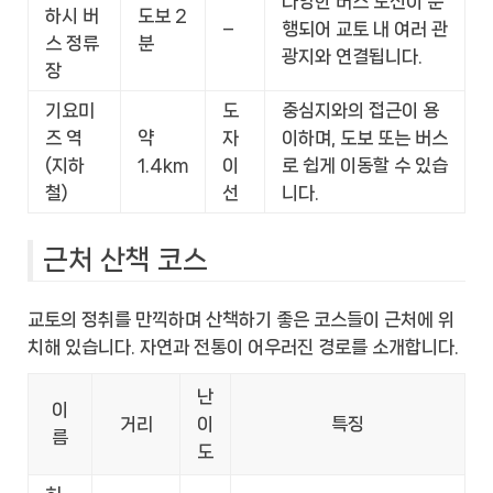
다양한 버스 노선이 운
하시 버
도보 2
–
행되어 교토 내 여러 관
스 정류
분
광지와 연결됩니다.
장
기요미
도
중심지와의 접근이 용
즈 역
약
자
이하며, 도보 또는 버스
(지하
1.4km
이
로 쉽게 이동할 수 있습
철)
선
니다.
근처 산책 코스
교토의 정취를 만끽하며 산책하기 좋은 코스들이 근처에 위
치해 있습니다. 자연과 전통이 어우러진 경로를 소개합니다.
난
이
거리
이
특징
름
도