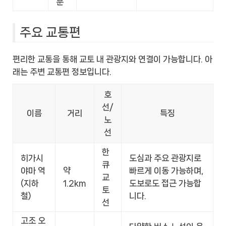
분
주요 교통편
편리한 교통을 통해 교토 내 관광지와 연결이 가능합니다. 아
래는 주변 교통편 정보입니다.
호
선/
이름
거리
특징
노
선
한
히가시
도심과 주요 관광지로
큐
야마 역
약
빠르게 이동 가능하며,
교
(지하
1.2km
도보로도 접근 가능합
토
철)
니다.
선
고조 오