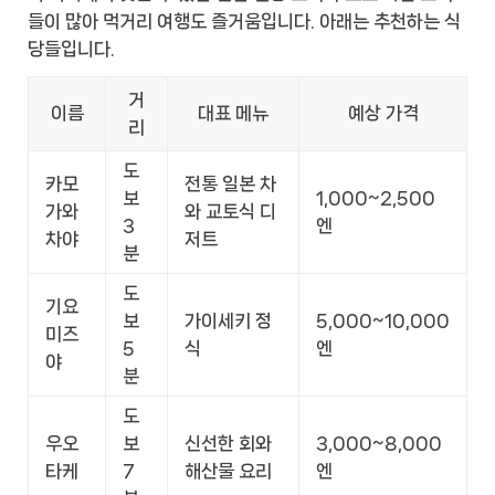
들이 많아 먹거리 여행도 즐거움입니다. 아래는 추천하는 식
당들입니다.
거
이름
대표 메뉴
예상 가격
리
도
카모
전통 일본 차
보
1,000~2,500
가와
와 교토식 디
3
엔
차야
저트
분
도
기요
보
가이세키 정
5,000~10,000
미즈
5
식
엔
야
분
도
우오
보
신선한 회와
3,000~8,000
타케
7
해산물 요리
엔