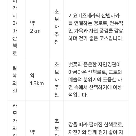
히
가
초
시
기요미즈데라와 산넨자카
보
야
약
를 연결하는 경로로, 전통적
자
마
2km
인 가옥과 자연 풍경을 감상
추
산
하며 걷기 좋은 코스입니다.
천
책
로
초
벚꽃과 은은한 자연경관이
철
보
아름다운 산책로로, 교토의
학
약
자
예술적 분위기와 조용한 자
의
1.5km
추
연 속에서 산책하기에 이상
길
천
적입니다.
카
모
가
초
강을 따라 펼쳐진 산책로로,
와
보
약
자전거와 함께 걷기 좋아 자