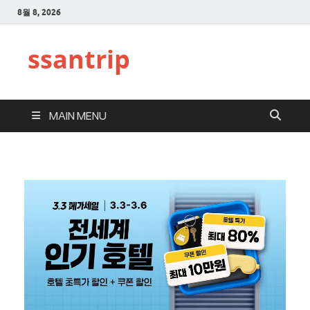
8월 8, 2026
ssantrip
MAIN MENU