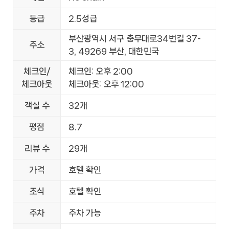
등급
2.5성급
부산광역시 서구 충무대로34번길 37-
주소
3, 49269 부산, 대한민국
체크인/
체크인: 오후 2:00
체크아웃
체크아웃: 오후 12:00
객실 수
32개
평점
8.7
리뷰 수
29개
가격
호텔 확인
조식
호텔 확인
주차
주차 가능