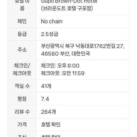
호텔 이
Gupo Brown-Dot Hotel
름
(브라운도트 호텔 구포점)
체인
No chain
등급
2.5성급
부산광역시 북구 낙동대로1762번길 27,
주소
46580 부산, 대한민국
체크인/
체크인: 오후 6:00
체크아웃
체크아웃: 오전 11:59
객실 수
41개
평점
7.4
리뷰 수
264개
가격
호텔 확인