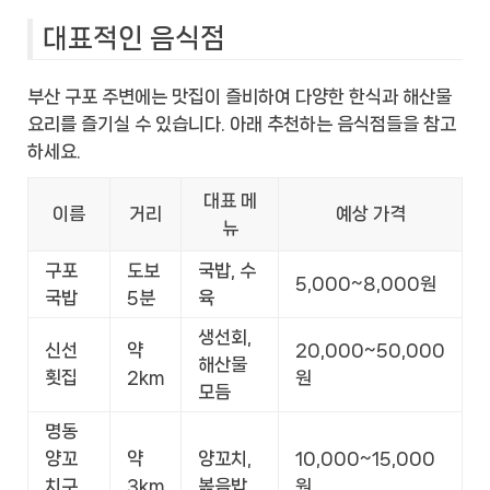
대표적인 음식점
부산 구포 주변에는 맛집이 즐비하여 다양한 한식과 해산물
요리를 즐기실 수 있습니다. 아래 추천하는 음식점들을 참고
하세요.
대표 메
이름
거리
예상 가격
뉴
구포
도보
국밥, 수
5,000~8,000원
국밥
5분
육
생선회,
신선
약
20,000~50,000
해산물
횟집
2km
원
모듬
명동
양꼬
약
양꼬치,
10,000~15,000
치구
3km
볶음밥
원