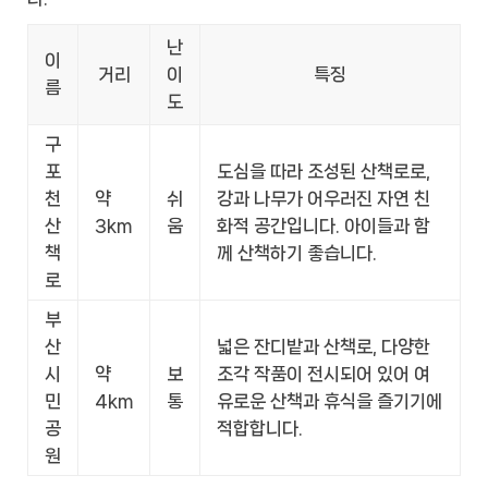
난
이
거리
이
특징
름
도
구
포
도심을 따라 조성된 산책로로,
천
약
쉬
강과 나무가 어우러진 자연 친
산
3km
움
화적 공간입니다. 아이들과 함
책
께 산책하기 좋습니다.
로
부
산
넓은 잔디밭과 산책로, 다양한
시
약
보
조각 작품이 전시되어 있어 여
민
4km
통
유로운 산책과 휴식을 즐기기에
공
적합합니다.
원