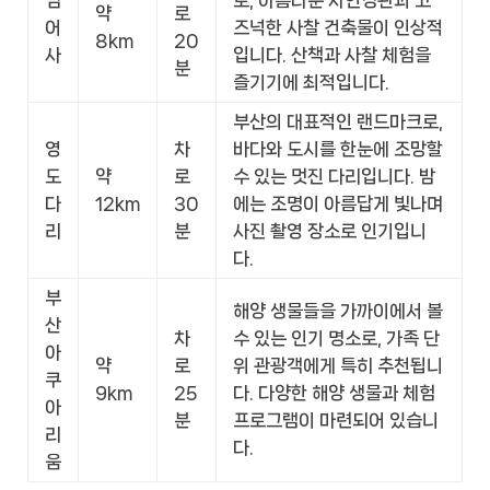
약
로
어
즈넉한 사찰 건축물이 인상적
8km
20
사
입니다. 산책과 사찰 체험을
분
즐기기에 최적입니다.
부산의 대표적인 랜드마크로,
영
차
바다와 도시를 한눈에 조망할
도
약
로
수 있는 멋진 다리입니다. 밤
다
12km
30
에는 조명이 아름답게 빛나며
리
분
사진 촬영 장소로 인기입니
다.
부
해양 생물들을 가까이에서 볼
산
차
수 있는 인기 명소로, 가족 단
아
약
로
위 관광객에게 특히 추천됩니
쿠
9km
25
다. 다양한 해양 생물과 체험
아
분
프로그램이 마련되어 있습니
리
다.
움