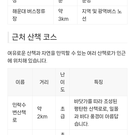
장
분
운영
해운대 버스정류
약
지역 및 광역버스 노
장
3km
선
근처 산책 코스
여유로운 산책과 자연을 만끽할 수 있는 여러 산책로가 인근
에 위치해 있습니다.
난
이름
거리
이
특징
도
바닷가를 따라 조성된
민락수
약
초
평탄한 산책로로, 일몰
변산책
2km
급
과 바다 풍경이 아름답
로
습니다.
초