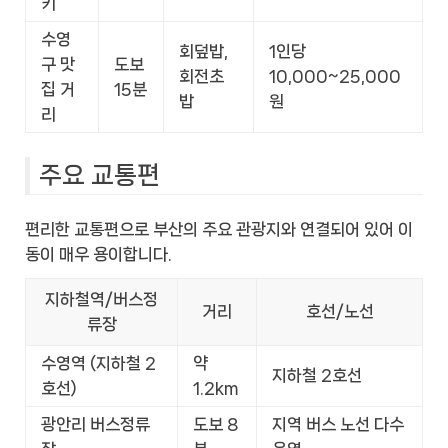
키
수영
회덮밥,
1인당
구 맛
도보
회전초
10,000~25,000
집 거
15분
밥
원
리
주요 교통편
편리한 교통편으로 부산의 주요 관광지와 연결되어 있어 이
동이 매우 용이합니다.
지하철역/버스정
거리
호선/노선
류장
수영역 (지하철 2
약
지하철 2호선
호선)
1.2km
광안리 버스정류
도보 8
지역 버스 노선 다수