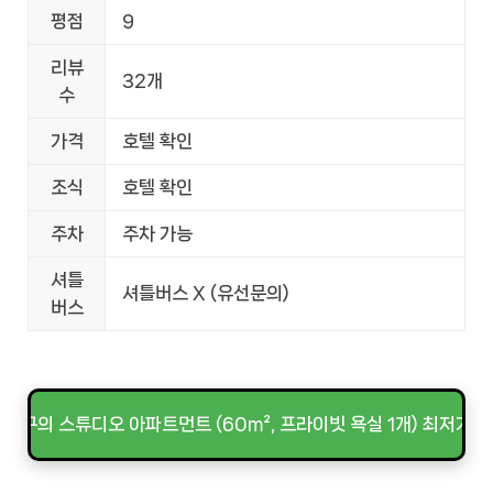
평점
9
리뷰
32개
수
가격
호텔 확인
조식
호텔 확인
주차
주차 가능
셔틀
셔틀버스 X (유선문의)
버스
대구의 스튜디오 아파트먼트 (60m², 프라이빗 욕실 1개) 최저가 