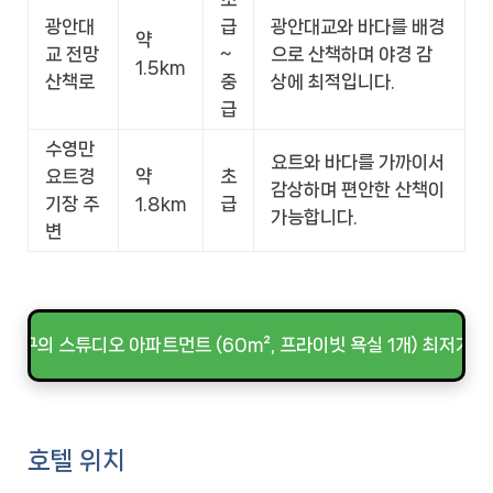
광안대
급
광안대교와 바다를 배경
약
교 전망
~
으로 산책하며 야경 감
1.5km
산책로
중
상에 최적입니다.
급
수영만
요트와 바다를 가까이서
요트경
약
초
감상하며 편안한 산책이
기장 주
1.8km
급
가능합니다.
변
대구의 스튜디오 아파트먼트 (60m², 프라이빗 욕실 1개) 최저가 
호텔 위치