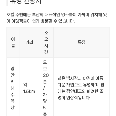
유명 관광지
호텔 주변에는 부산의 대표적인 명소들이 가까이 위치해 있
어 여행객들이 쉽게 방문할 수 있습니다.
소
이
요
거리
특징
름
시
간
도
광
보
안
20
넓은 백사장과 야경이 아름
리
분
약
다운 해변으로 유명하며, 밤
해
/
1.5km
에는 광안대교의 화려한 조
수
차
명이 인상적입니다.
욕
량
장
5
분