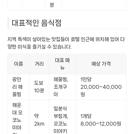
분
대표적인 음식점
지역 특색이 살아있는 맛집들이 호텔 인근에 위치해 있어 다
양한 미식을 즐기실 수 있습니다.
대표 메
이름
거리
예상 가격
뉴
광안
해물찜,
1인당
도보
리 해
조개구
20,000~40,000
10분
물찜
이
원
해운
일본식
대 오
약
부침개,
1개당
코노
2km
오코노
8,000~12,000원
미야
미야키