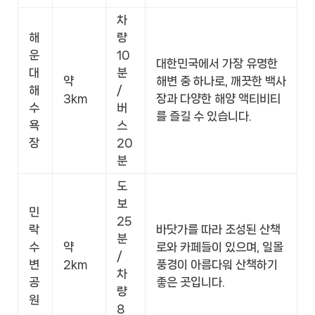
차
해
량
운
10
대한민국에서 가장 유명한
대
분
약
해변 중 하나로, 깨끗한 백사
해
/
3km
장과 다양한 해양 액티비티
수
버
를 즐길 수 있습니다.
욕
스
장
20
분
도
보
민
25
락
바닷가를 따라 조성된 산책
분
수
약
로와 카페들이 있으며, 일몰
/
변
2km
풍경이 아름다워 산책하기
차
공
좋은 곳입니다.
량
원
8