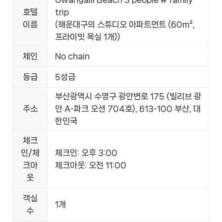
호텔
trip
이름
(해운대구의 스튜디오 아파트먼트 (60m²,
프라이빗 욕실 1개))
체인
No chain
등급
5성급
부산광역시 수영구 광안변로 175 (빌리브 광
주소
안 A-파크 오션 704호), 613-100 부산, 대
한민국
체크
인/체
체크인: 오후 3:00
크아
체크아웃: 오전 11:00
웃
객실
1개
수