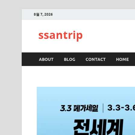
8월 7, 2026
ssantrip
ABOUT
BLOG
CONTACT
HOME