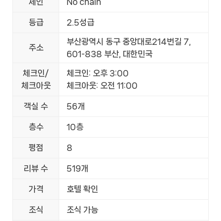
체인
No chain
등급
2.5성급
부산광역시 동구 중앙대로214번길 7,
주소
601-838 부산, 대한민국
체크인/
체크인: 오후 3:00
체크아웃
체크아웃: 오전 11:00
객실 수
56개
층수
10층
평점
8
리뷰 수
519개
가격
호텔 확인
조식
조식 가능