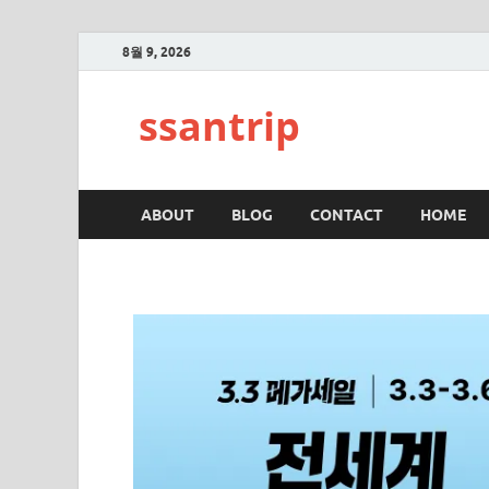
8월 9, 2026
ssantrip
ABOUT
BLOG
CONTACT
HOME