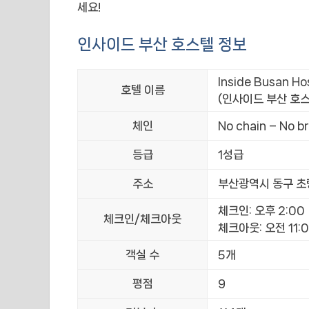
세요!
인사이드 부산 호스텔 정보
Inside Busan Ho
호텔 이름
(인사이드 부산 호스
체인
No chain – No b
등급
1성급
주소
부산광역시 동구 초량중
체크인: 오후 2:00
체크인/체크아웃
체크아웃: 오전 11:
객실 수
5개
평점
9