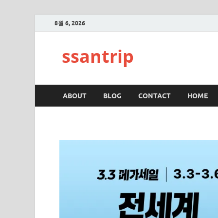
8월 6, 2026
ssantrip
ABOUT
BLOG
CONTACT
HOME