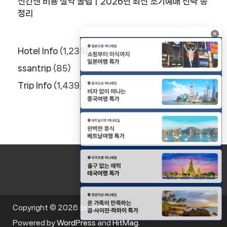
신칸센 비용 절약 꿀팁｜2026년 최신 조기예매 전략 총
정리
×
Hotel Info
(1,239)
ssantrip
(85)
Trip Info
(1,439)
Copyright © 2026
ssantrip
.
Powered by
WordPress
and
HitMag
.