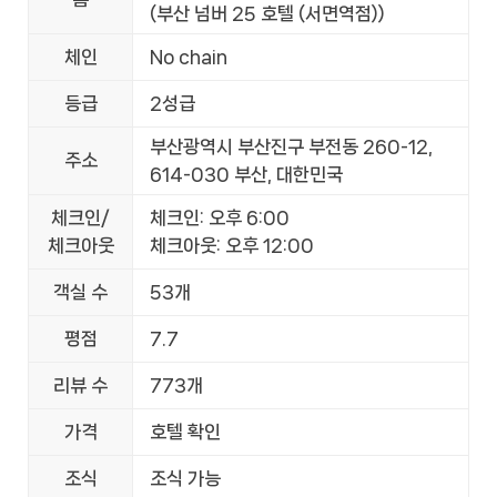
(부산 넘버 25 호텔 (서면역점))
체인
No chain
등급
2성급
부산광역시 부산진구 부전동 260-12,
주소
614-030 부산, 대한민국
체크인/
체크인: 오후 6:00
체크아웃
체크아웃: 오후 12:00
객실 수
53개
평점
7.7
리뷰 수
773개
가격
호텔 확인
조식
조식 가능