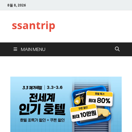
8월 8, 2026
ssantrip
MAIN MENU