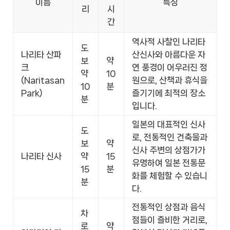
이름
특징
리
시
간
역사적 사찰인 나리타
도
나리타 산파
산신사와 아름다운 자
보
약
크
연 풍경이 어우러진 정
약
10
(Naritasan
원으로, 산책과 휴식을
10
분
Park)
즐기기에 최적의 장소
분
입니다.
일본의 대표적인 신사
도
로, 전통적인 건축물과
보
약
신사 주변의 상점가가
나리타 신사
약
15
유명하여 일본 전통문
15
분
화를 체험할 수 있습니
분
다.
전통적인 상점과 음식
차
점들이 즐비한 거리로,
로
약