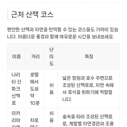
근처 산책 코스
편안한 산책과 자연을 만끽할 수 있는 코스들도 가까이 있습
니다. 아름다운 풍경과 함께 여유로운 시간을 보내보세요.
난
이름
거리
이
특징
도
나리
호텔
넓은 정원과 호수 주변으로
타 산
에서
쉬
조성된 산책로로, 자연 속에
파크
도보
움
서 휴식을 취하기에 적합합
산책
약
니다.
로
10분
이카
쉬
숲속을 따라 조성된 산책로
리야
차로
움
로, 계절별 자연경관과 조용