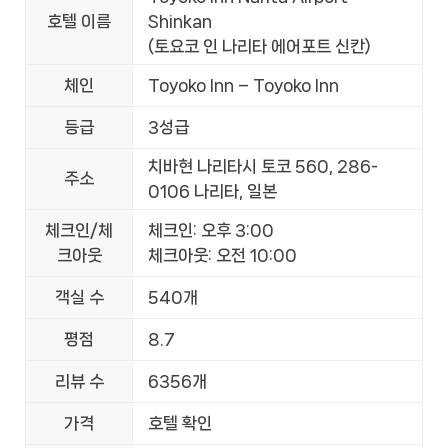
호텔 이름
Shinkan
(토요코 인 나리타 에어포트 신칸)
체인
Toyoko Inn – Toyoko Inn
등급
3성급
치바현 나리타시 토코 560, 286-
주소
0106 나리타, 일본
체크인/체
체크인: 오후 3:00
크아웃
체크아웃: 오전 10:00
객실 수
540개
평점
8.7
리뷰 수
6356개
가격
호텔 확인