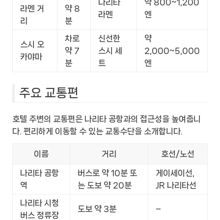
나리타
약 800~1,200
라멘 거
약 8
라멘
엔
리
분
차로
신선한
약
스시 오
약 7
스시 세
2,000~5,000
카야마
분
트
엔
주요 교통편
호텔 주변의 교통편은 나리타 공항과의 접근성을 높여줍니
다. 편리하게 이동할 수 있는 교통수단을 소개합니다.
이름
거리
호선/노선
나리타 공항
버스로 약 10분 또
게이세이선,
역
는 도보 약 20분
JR 나리타선
나리타 시청
도보 약 3분
–
버스 정류장