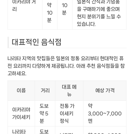
이카리야 거
일본식 간식과 기념품
약
10
리
을 구매하기에 좋으며
10
분
현지 분위기를 느낄 수
분
있습니다.
대표적인 음식점
나리타 지역의 맛집들은 일본의 정통 요리부터 현대적인 퓨
전 요리까지 다양하게 제공됩니다. 아래 추천 음식점들을 참
고하세요.
대표 메
이름
거리
예상 가격
뉴
도보
전통 가
약
이카리야
약 5
이세키
3,000~7,000
가이세키
분
정식
엔
나리타
도보