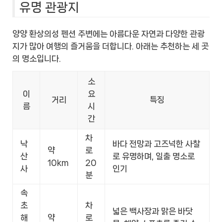
유명 관광지
양양 환상의성 펜션 주변에는 아름다운 자연과 다양한 관광
지가 많아 여행의 즐거움을 더합니다. 아래는 추천하는 세 곳
의 명소입니다.
소
이
요
거리
특징
름
시
간
차
낙
바다 전망과 고즈넉한 사찰
약
로
산
로 유명하며, 일출 명소로
10km
20
사
인기
분
속
초
차
넓은 백사장과 맑은 바닷
해
약
로