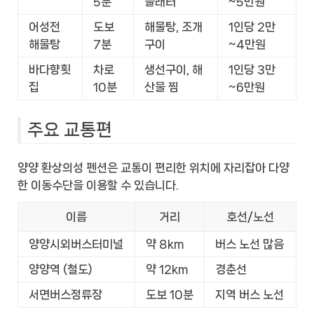
5분
플래터
~5만원
어성전
도보
해물탕, 조개
1인당 2만
해물탕
7분
구이
~4만원
바다향횟
차로
생선구이, 해
1인당 3만
집
10분
산물 찜
~6만원
주요 교통편
양양 환상의성 펜션은 교통이 편리한 위치에 자리잡아 다양
한 이동수단을 이용할 수 있습니다.
이름
거리
호선/노선
양양시외버스터미널
약 8km
버스 노선 많음
양양역 (철도)
약 12km
경춘선
서면버스정류장
도보 10분
지역 버스 노선