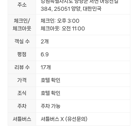
강원특별자치도 양양군 서면 어성전길
주소
384, 25051 양양, 대한민국
체크인/
체크인: 오후 3:00
체크아웃
체크아웃: 오전 11:00
객실 수
2개
평점
6.9
리뷰 수
17개
가격
호텔 확인
조식
호텔 확인
주차
주차 가능
셔틀버스
셔틀버스 X (유선문의)