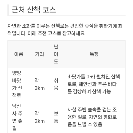
근처 산책 코스
자연과 조화를 이루는 산책로는 편안한 휴식을 취하기에 최
적입니다. 아래 추천 코스를 참고하세요.
난
이름
거리
이
특징
도
양양
바닷가를 따라 펼쳐진 산책
바닷
약
쉬
로로, 해안선과 푸른 바다
가 산
3km
움
를 감상하며 산책 가능
책로
낙산
사찰 주변 숲속을 걷는 조
사 주
약
보
용한 길로, 자연의 평화로
변 숲
2km
통
움을 느낄 수 있음
길