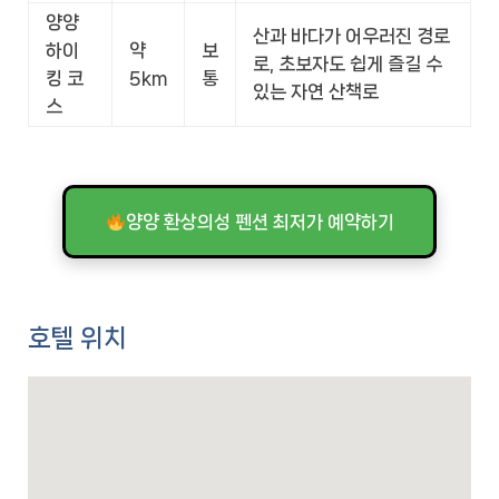
양양
산과 바다가 어우러진 경로
하이
약
보
로, 초보자도 쉽게 즐길 수
킹 코
5km
통
있는 자연 산책로
스
양양 환상의성 펜션 최저가 예약하기
호텔 위치