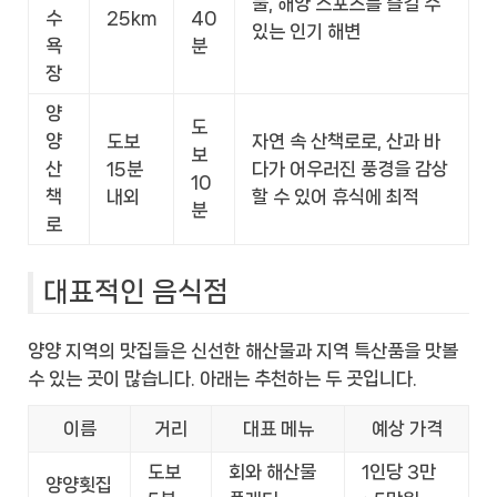
물, 해양 스포츠를 즐길 수
수
25km
40
있는 인기 해변
욕
분
장
양
도
양
도보
자연 속 산책로로, 산과 바
보
산
15분
다가 어우러진 풍경을 감상
10
책
내외
할 수 있어 휴식에 최적
분
로
대표적인 음식점
양양 지역의 맛집들은 신선한 해산물과 지역 특산품을 맛볼
수 있는 곳이 많습니다. 아래는 추천하는 두 곳입니다.
이름
거리
대표 메뉴
예상 가격
도보
회와 해산물
1인당 3만
양양횟집