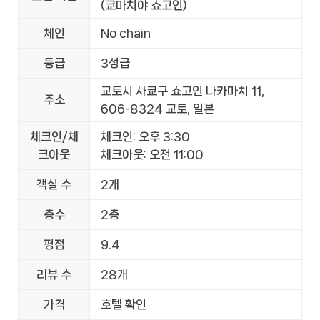
(쿄마치야 쇼고인)
체인
No chain
등급
3성급
교토시 사쿄구 쇼고인 나카마치 11,
주소
606-8324 교토, 일본
체크인/체
체크인: 오후 3:30
크아웃
체크아웃: 오전 11:00
객실 수
2개
층수
2층
평점
9.4
리뷰 수
28개
가격
호텔 확인