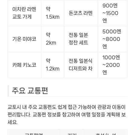
900엔
이치란 라멘
약
돈코츠 라멘
~1500
교토 가게
1.5km
엔
5000엔
약
전통 일본
기온 미야코
~8000
2km
정찬 세트
엔
1000엔
약
전통 일본식
카페 키노코
~2000
1.2km
디저트와 차
엔
주요 교통편
교토시 내 주요 교통편도 쉽게 접근 가능하여 관광과 이동이
편리합니다. 교통편 정보를 참고하여 여행 일정을 계획해 보
세요.