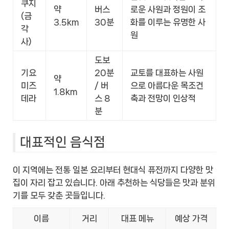
쿠지
약
버스
로운 사원과 정원이 조
(금
3.5km
30분
화를 이루는 유명한 사
각
원
사)
도보
기요
20분
교토를 대표하는 사원
약
미즈
/ 버
으로 아름다운 목조건
1.8km
데라
스 8
축과 전망이 인상적
분
대표적인 음식점
이 지역에는 전통 일본 요리부터 현대식 퓨전까지 다양한 맛
집이 자리 잡고 있습니다. 아래 추천하는 식당들은 맛과 분위
기를 모두 갖춘 곳들입니다.
이름
거리
대표 메뉴
예상 가격