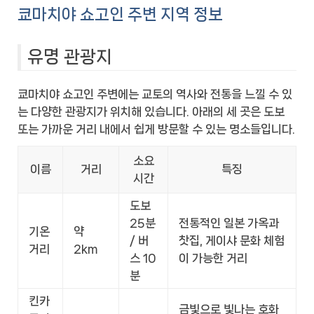
쿄마치야 쇼고인 주변 지역 정보
유명 관광지
쿄마치야 쇼고인 주변에는 교토의 역사와 전통을 느낄 수 있
는 다양한 관광지가 위치해 있습니다. 아래의 세 곳은 도보
또는 가까운 거리 내에서 쉽게 방문할 수 있는 명소들입니다.
소요
이름
거리
특징
시간
도보
25분
전통적인 일본 가옥과
기온
약
/ 버
찻집, 게이샤 문화 체험
거리
2km
스 10
이 가능한 거리
분
킨카
금빛으로 빛나는 호화