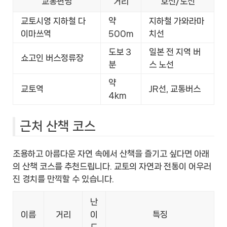
교통편명
거리
호선/노선
교토시영 지하철 다
약
지하철 가와라마
이마쓰역
500m
치선
도보 3
일본 전 지역 버
쇼고인 버스정류장
분
스 노선
약
교토역
JR선, 교통버스
4km
근처 산책 코스
조용하고 아름다운 자연 속에서 산책을 즐기고 싶다면 아래
의 산책 코스를 추천드립니다. 교토의 자연과 전통이 어우러
진 경치를 만끽할 수 있습니다.
난
이름
거리
이
특징
도