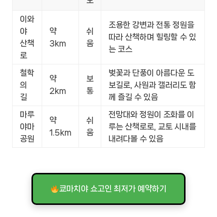
이와
조용한 강변과 전통 정원을
야
약
쉬
따라 산책하며 힐링할 수 있
산책
3km
움
는 코스
로
철학
벚꽃과 단풍이 아름다운 도
약
보
의
보길로, 사원과 갤러리도 함
2km
통
길
께 즐길 수 있음
마루
전망대와 정원이 조화를 이
약
쉬
야마
루는 산책로로, 교토 시내를
1.5km
움
공원
내려다볼 수 있음
쿄마치야 쇼고인 최저가 예약하기