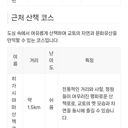
편
근처 산책 코스
도심 속에서 여유롭게 산책하며 교토의 자연과 문화유산을
만끽할 수 있는 코스입니다.
난
이
거리
이
특징
름
도
히
가
전통적인 거리와 사찰, 정원
시
들이 어우러진 평화로운 산
야
약
쉬
책로로, 교토의 옛 모습과 자
마
1.5km
움
연을 동시에 즐길 수 있습니
산
다.
책