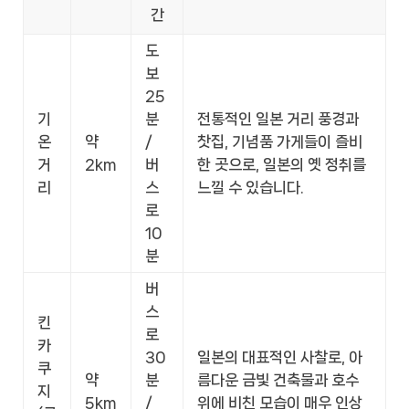
간
도
보
25
기
분
전통적인 일본 거리 풍경과
온
약
/
찻집, 기념품 가게들이 즐비
거
2km
버
한 곳으로, 일본의 옛 정취를
리
스
느낄 수 있습니다.
로
10
분
버
스
킨
로
카
30
일본의 대표적인 사찰로, 아
쿠
약
분
름다운 금빛 건축물과 호수
지
5km
/
위에 비친 모습이 매우 인상