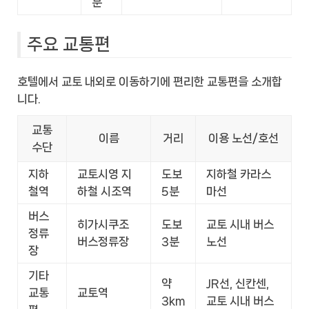
분
주요 교통편
호텔에서 교토 내외로 이동하기에 편리한 교통편을 소개합
니다.
교통
이름
거리
이용 노선/호선
수단
지하
교토시영 지
도보
지하철 카라스
철역
하철 시조역
5분
마선
버스
히가시쿠조
도보
교토 시내 버스
정류
버스정류장
3분
노선
장
기타
약
JR선, 신칸센,
교통
교토역
3km
교토 시내 버스