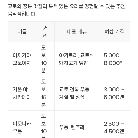
교토의 정통 맛집과 특색 있는 요리를 경험할 수 있는 추천
음식점입니다.
거
이름
대표 메뉴
예상 가격
리
도
이자카야
보
야키토리, 교토식
5,000 ~
교토이치
10
돼지고기 덮밥
8,000엔
분
도
기온 야
보
교토 전통 우동,
3,000 ~
사카테이
15
계절 별 정식
6,000엔
분
도
이모나카
보
2,500 ~
우동, 텐푸라
우동
10
4,500엔