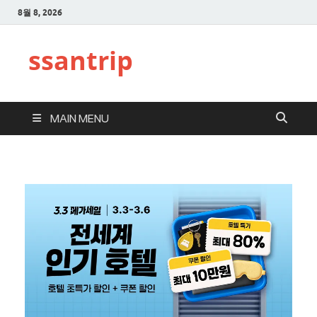
8월 8, 2026
ssantrip
MAIN MENU