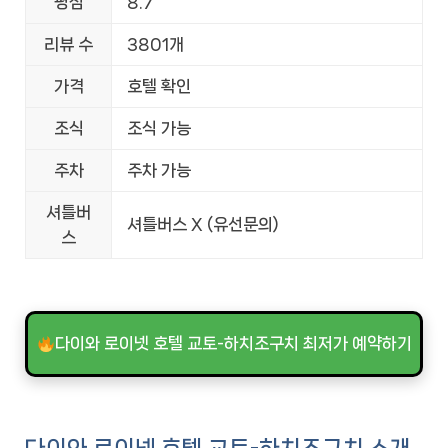
평점
8.7
리뷰 수
3801개
가격
호텔 확인
조식
조식 가능
주차
주차 가능
셔틀버
셔틀버스 X (유선문의)
스
다이와 로이넷 호텔 교토-하치조구치 최저가 예약하기