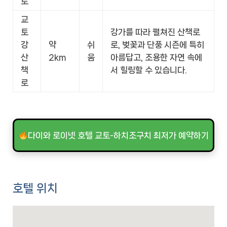
로
교
토
강가를 따라 펼쳐진 산책로
강
약
쉬
로, 벚꽃과 단풍 시즌에 특히
산
2km
움
아름답고, 조용한 자연 속에
책
서 힐링할 수 있습니다.
로
다이와 로이넷 호텔 교토-하치조구치 최저가 예약하기
호텔 위치