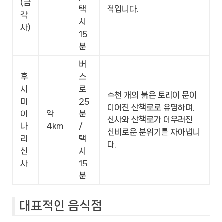
(금
택
적입니다.
각
시
사)
15
분
버
후
스
시
로
수천 개의 붉은 토리이 문이
미
25
이어진 산책로로 유명하며,
이
약
분
신사와 산책로가 어우러진
나
4km
/
신비로운 분위기를 자아냅니
리
택
다.
신
시
사
15
분
대표적인 음식점