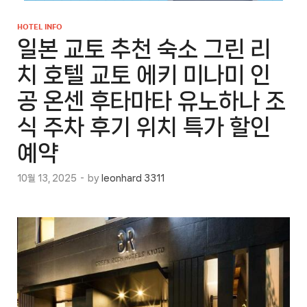
HOTEL INFO
일본 교토 추천 숙소 그린 리
치 호텔 교토 에키 미나미 인
공 온센 후타마타 유노하나 조
식 주차 후기 위치 특가 할인
예약
10월 13, 2025
-
by
leonhard 3311