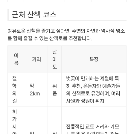
근처 산책 코스
여유로운 산책을 즐기고 싶다면, 주변의 자연과 역사적 명소
를 함께 즐길 수 있는 산책로를 추천합니다.
난
이
거리
이
특징
름
도
철
벚꽃이 만개하는 계절에 특
학
약
쉬
히 추천, 은둔자와 예술가들
의
2km
움
의 산책로로 유명하며, 여러
길
사원과 정원이 위치
히
가
시
전통적인 교토 거리와 기모