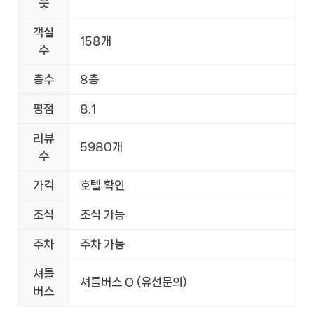
웃
객실
158개
수
층수
8층
평점
8.1
리뷰
5980개
수
가격
호텔 확인
조식
조식 가능
주차
주차 가능
셔틀
셔틀버스 O (유선문의)
버스