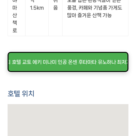
야
약
쉬
노를 입은 관광객들이 걷는
마
1.5km
움
풍경, 카페와 기념품 가게도
산
많아 즐거운 산책 가능
책
로
 리치 호텔 교토 에키 미나미 인공 온센 후타마타 유노하나 최저가 
호텔 위치