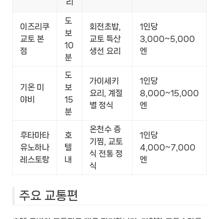
리
도
이즈리쿠
회전초밥,
1인당
보
교토 본
교토 특산
3,000~5,000
10
점
생선 요리
엔
분
도
가이세키
1인당
기온 미
보
요리, 계절
8,000~15,000
야비
15
별 정식
엔
분
온천수 증
후타마타
호
1인당
기찜, 교토
유노하나
텔
4,000~7,000
식 전통 정
레스토랑
내
엔
식
주요 교통편