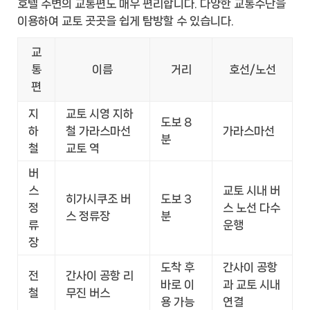
호텔 주변의 교통편도 매우 편리합니다. 다양한 교통수단을
이용하여 교토 곳곳을 쉽게 탐방할 수 있습니다.
교
통
이름
거리
호선/노선
편
지
교토 시영 지하
도보 8
하
철 가라스마선
가라스마선
분
철
교토 역
버
스
교토 시내 버
히가시쿠조 버
도보 3
정
스 노선 다수
스 정류장
분
류
운행
장
도착 후
간사이 공항
전
간사이 공항 리
바로 이
과 교토 시내
철
무진 버스
용 가능
연결