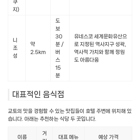
쿠
지)
도
보
30
유네스코 세계문화유산으
니
약
분 /
로 지정된 역사지구 성곽,
조
2.5km
버
역사적 가치와 함께 정원
성
스
도 아름다움
15
분
대표적인 음식점
교토의 맛을 경험할 수 있는 맛집들이 호텔 주변에 위치해 있
습니다. 아래는 추천하는 식당 두 곳입니다.
거
이름
대표 메뉴
예상 가격