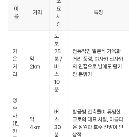
소
이
요
거리
특징
름
시
간
도
보
기
25
전통적인 일본식 가옥과
온
약
분 /
거리 풍경, 야사카 신사와
거
2km
버
의 인접으로 밤에도 활기
리
스
찬 분위기
10
분
청
수
버
황금빛 건축물이 유명한
사
약
스
교토의 대표 사찰, 아름다
(킨
4km
30
운 정원과 호수 전망이 인
카
분
상적