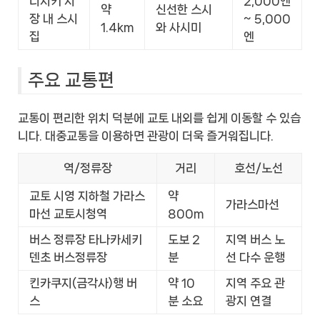
니시키 시
2,000엔
약
신선한 스시
장 내 스시
~ 5,000
1.4km
와 사시미
집
엔
주요 교통편
교통이 편리한 위치 덕분에 교토 내외를 쉽게 이동할 수 있습
니다. 대중교통을 이용하면 관광이 더욱 즐거워집니다.
역/정류장
거리
호선/노선
교토 시영 지하철 가라스
약
가라스마선
마선 교토시청역
800m
버스 정류장 타나카세키
도보 2
지역 버스 노
덴초 버스정류장
분
선 다수 운행
킨카쿠지(금각사)행 버
약 10
지역 주요 관
스
분 소요
광지 연결