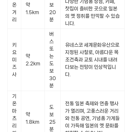
다양한 기념품 상점, 카페,
온
약
보
찻집이 즐비한 곳으로 일본
거
1.5km
20
의 옛 정취를 만끽할 수 있습
리
분
니다.
버
스
키
유네스코 세계문화유산으로
또
요
지정된 사찰로, 아름다운 목
약
는
미
조건축과 교토 시내를 내려
2.2km
도
즈
다보는 전망이 인상적입니
보
사
다.
30
분
기
온
전통 일본 축제와 연중 행사
도
마
가 열리며, 고풍스러운 거리
약
보
츠
와 전통 공연, 기념품 가게들
1.8km
25
리
이 가득해 일본의 옛 문화를
분