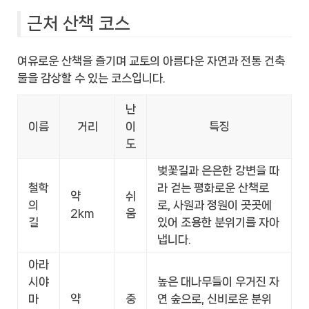
근처 산책 코스
여유로운 산책을 즐기며 교토의 아름다운 자연과 전통 건축
물을 감상할 수 있는 코스입니다.
난
이름
거리
이
특징
도
벚꽃길과 은은한 강변을 따
철학
라 걷는 평화로운 산책로
약
쉬
의
로, 사원과 정원이 곳곳에
2km
움
길
있어 조용한 분위기를 자아
냅니다.
아라
시야
높은 대나무들이 우거진 자
마
약
중
연 숲으로, 신비로운 분위