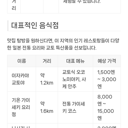
거
체험할 수 있습니다.
리
대표적인 음식점
맛집 탐방을 원하신다면, 이 지역의 인기 레스토랑들이 다양
한 일본 전통 요리와 교토 특산품을 선보입니다.
이름
거리
대표 메뉴
예상 가격
교토식 오코
1,500엔
이자카야
약
노미야키, 사
~ 3,000
교토야
1.2km
케 안주
엔
8,000
기온 가이
약
전통 가이세
엔 ~
세키 요리
1.6km
키 코스
15,000
점
엔