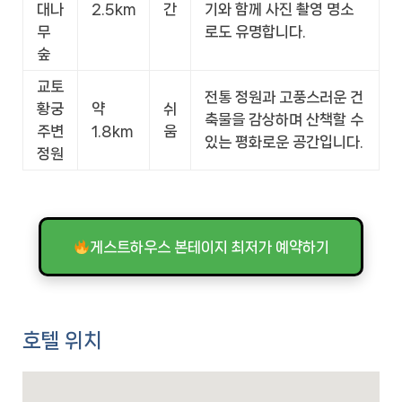
대나
2.5km
간
기와 함께 사진 촬영 명소
무
로도 유명합니다.
숲
교토
전통 정원과 고풍스러운 건
황궁
약
쉬
축물을 감상하며 산책할 수
주변
1.8km
움
있는 평화로운 공간입니다.
정원
게스트하우스 본테이지 최저가 예약하기
호텔 위치