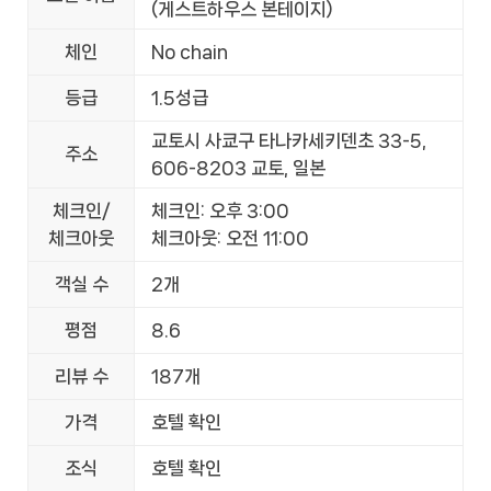
(게스트하우스 본테이지)
체인
No chain
등급
1.5성급
교토시 사쿄구 타나카세키덴초 33-5,
주소
606-8203 교토, 일본
체크인/
체크인: 오후 3:00
체크아웃
체크아웃: 오전 11:00
객실 수
2개
평점
8.6
리뷰 수
187개
가격
호텔 확인
조식
호텔 확인