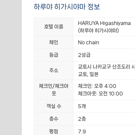
하루야 히가시야마 정보
HARUYA Higashiyama
호텔 이름
(하루야 히가시야마)
체인
No chain
등급
2성급
교토시 나카교구 산조도리 시
주소
교토, 일본
체크인/체크아
체크인: 오후 4:00
웃
체크아웃: 오전 10:00
객실 수
5개
층수
2층
평점
7.9