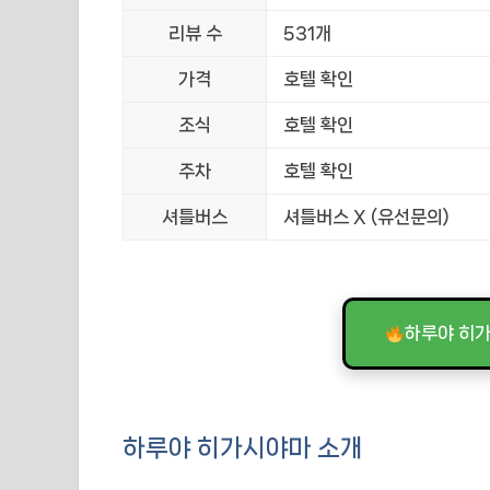
리뷰 수
531개
가격
호텔 확인
조식
호텔 확인
주차
호텔 확인
셔틀버스
셔틀버스 X (유선문의)
하루야 히
하루야 히가시야마 소개