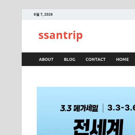
8월 7, 2026
ssantrip
ABOUT
BLOG
CONTACT
HOME