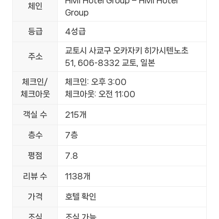
체인
Group
등급
4성급
교토시 사쿄구 오카자키 히가시텐노초
주소
51, 606-8332 교토, 일본
체크인/
체크인: 오후 3:00
체크아웃
체크아웃: 오전 11:00
객실 수
215개
층수
7층
평점
7.8
리뷰 수
1138개
가격
호텔 확인
조식
조식 가능