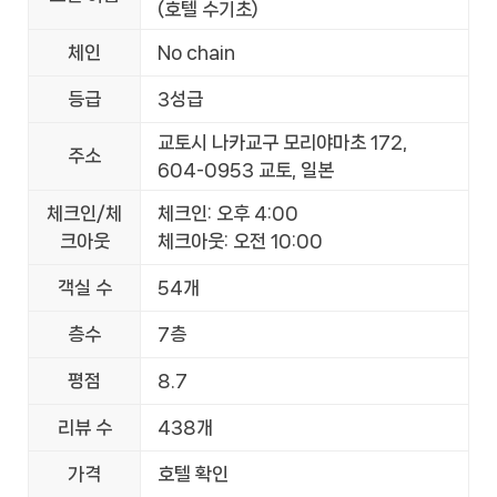
(호텔 수기초)
체인
No chain
등급
3성급
교토시 나카교구 모리야마초 172,
주소
604-0953 교토, 일본
체크인/체
체크인: 오후 4:00
크아웃
체크아웃: 오전 10:00
객실 수
54개
층수
7층
평점
8.7
리뷰 수
438개
가격
호텔 확인