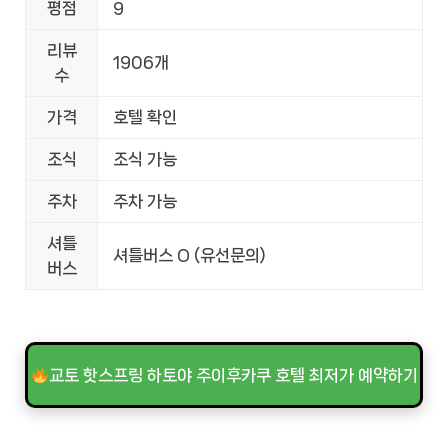
평점
9
리뷰
1906개
수
가격
호텔 확인
조식
조식 가능
주차
주차 가능
셔틀
셔틀버스 O (유선문의)
버스
교토 핫스프링 하토야 주이후카쿠 호텔 최저가 예약하기