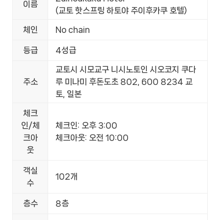
이름
(교토 핫스프링 하토야 주이후카쿠 호텔)
체인
No chain
등급
4성급
교토시 시모교구 니시노토인 시오코지 쿠다
주소
루 미나미 후돈도초 802, 600 8234 교
토, 일본
체크
인/체
체크인: 오후 3:00
크아
체크아웃: 오전 10:00
웃
객실
102개
수
층수
8층