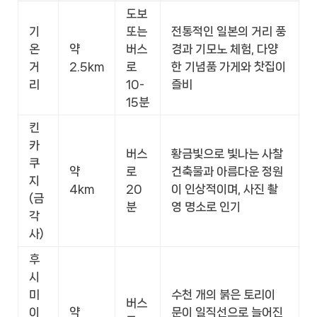
도보
기
또는
전통적인 일본의 거리 풍
온
약
버스
경과 기모노 체험, 다양
거
2.5km
로
한 기념품 가게와 찻집이
리
10-
즐비
15분
킨
카
버스
황금빛으로 빛나는 사찰
쿠
약
로
건축물과 아름다운 정원
지
4km
20
이 인상적이며, 사진 촬
(금
분
영 명소로 인기
각
사)
후
시
미
수천 개의 붉은 토리이
버스
이
약
문이 일직선으로 늘어진