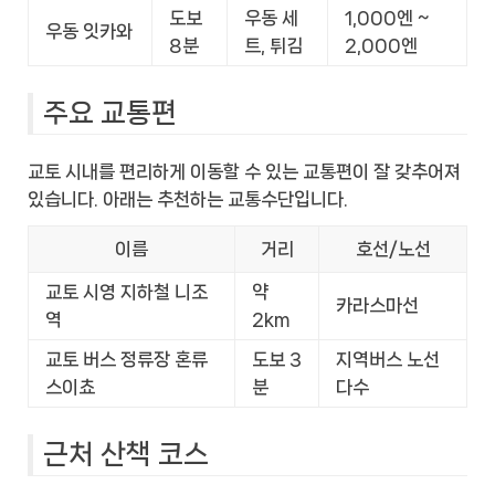
도보
우동 세
1,000엔 ~
우동 잇카와
8분
트, 튀김
2,000엔
주요 교통편
교토 시내를 편리하게 이동할 수 있는 교통편이 잘 갖추어져
있습니다. 아래는 추천하는 교통수단입니다.
이름
거리
호선/노선
교토 시영 지하철 니조
약
카라스마선
역
2km
교토 버스 정류장 혼류
도보 3
지역버스 노선
스이쵸
분
다수
근처 산책 코스