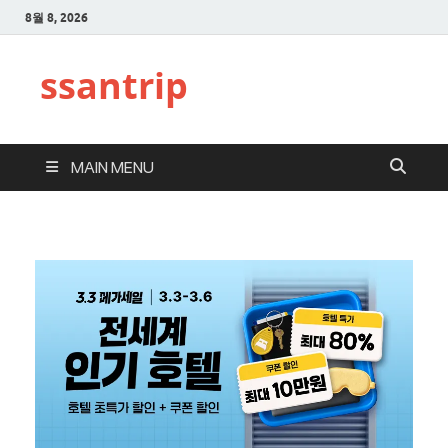
8월 8, 2026
ssantrip
MAIN MENU