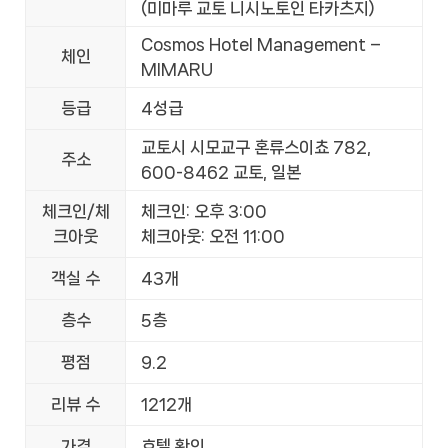
(미마루 교토 니시노토인 타카츠지)
Cosmos Hotel Management –
체인
MIMARU
등급
4성급
교토시 시모교구 혼류스이쵸 782,
주소
600-8462 교토, 일본
체크인/체
체크인: 오후 3:00
크아웃
체크아웃: 오전 11:00
객실 수
43개
층수
5층
평점
9.2
리뷰 수
1212개
가격
호텔 확인