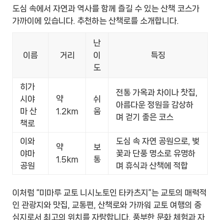
도심 속에서 자연과 역사를 함께 즐길 수 있는 산책 코스가
가까이에 있습니다. 추천하는 산책로를 소개합니다.
난
이름
거리
이
특징
도
히가
전통 가옥과 차이나 찻집,
시야
약
쉬
아름다운 정원을 감상하
마 산
1.2km
움
며 걷기 좋은 코스
책로
이와
도심 속 자연 공원으로, 벚
약
보
야마
꽃과 단풍 명소로 유명하
1.5km
통
공원
며 휴식과 산책에 적합
이처럼 “미마루 교토 니시노토인 타카츠지”는 교토의 매력적
인 관광지와 맛집, 교통편, 산책로와 가까워 교토 여행의 중
심지로서 최고의 위치를 자랑합니다. 풍부한 문화 체험과 자