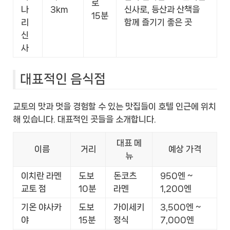
로
나
3km
신사로, 등산과 산책을
15분
리
함께 즐기기 좋은 곳
신
사
대표적인 음식점
교토의 맛과 멋을 경험할 수 있는 맛집들이 호텔 인근에 위치
해 있습니다. 대표적인 곳들을 소개합니다.
대표 메
이름
거리
예상 가격
뉴
이치란 라멘
도보
돈코츠
950엔 ~
교토 점
10분
라멘
1,200엔
기온 야사카
도보
가이세키
3,500엔 ~
야
15분
정식
7,000엔