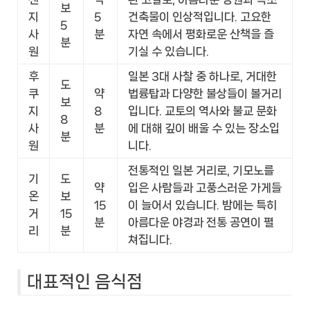
보
지
5
건축물이 인상적입니다. 고요한
5
사
분
자연 속에서 평화로운 산책을 즐
분
원
기실 수 있습니다.
후
일본 3대 사찰 중 하나로, 거대한
도
쿠
약
법륭탑과 다양한 불상들이 볼거리
보
지
8
입니다. 교토의 역사와 불교 문화
8
사
분
에 대해 깊이 배울 수 있는 장소입
분
원
니다.
전통적인 일본 거리로, 기모노를
기
도
약
입은 사람들과 고풍스러운 가게들
온
보
15
이 늘어서 있습니다. 밤에는 특히
거
15
분
아름다운 야경과 전통 공연이 펼
리
분
쳐집니다.
대표적인 음식점