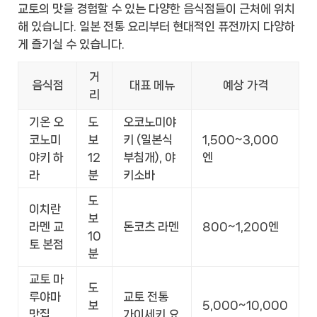
교토의 맛을 경험할 수 있는 다양한 음식점들이 근처에 위치
해 있습니다. 일본 전통 요리부터 현대적인 퓨전까지 다양하
게 즐기실 수 있습니다.
거
음식점
대표 메뉴
예상 가격
리
기온 오
도
오코노미야
코노미
보
키 (일본식
1,500~3,000
야키 하
12
부침개), 야
엔
라
분
키소바
도
이치란
보
라멘 교
돈코츠 라멘
800~1,200엔
10
토 본점
분
교토 마
도
루야마
교토 전통
보
5,000~10,000
맛집
가이세키 요