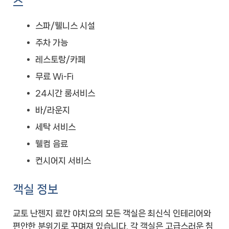
스
스파/웰니스 시설
주차 가능
레스토랑/카페
무료 Wi-Fi
24시간 룸서비스
바/라운지
세탁 서비스
웰컴 음료
컨시어지 서비스
객실 정보
교토 난젠지 료칸 야치요의 모든 객실은 최신식 인테리어와
편안한 분위기로 꾸며져 있습니다. 각 객실은 고급스러운 침