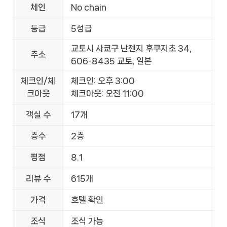
체인
No chain
등급
5성급
교토시 사쿄구 난젠지 후쿠지초 34,
주소
606-8435 교토, 일본
체크인/체
체크인: 오후 3:00
크아웃
체크아웃: 오전 11:00
객실 수
17개
층수
2층
평점
8.1
리뷰 수
615개
가격
호텔 확인
조식
조식 가능