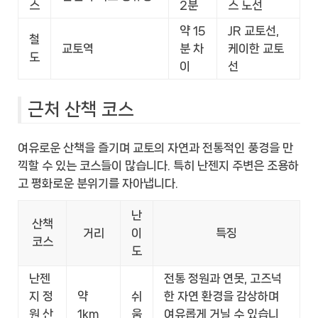
스
2분
스 노선
약 15
JR 교토선,
철
교토역
분 차
케이한 교토
도
이
선
근처 산책 코스
여유로운 산책을 즐기며 교토의 자연과 전통적인 풍경을 만
끽할 수 있는 코스들이 많습니다. 특히 난젠지 주변은 조용하
고 평화로운 분위기를 자아냅니다.
난
산책
거리
이
특징
코스
도
난젠
전통 정원과 연못, 고즈넉
지 정
약
쉬
한 자연 환경을 감상하며
원 산
1km
움
여유롭게 거닐 수 있습니