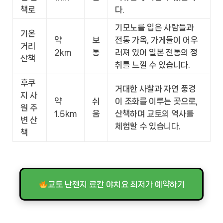
책로
다.
기모노를 입은 사람들과
기온
약
보
전통 가옥, 가게들이 어우
거리
2km
통
러져 있어 일본 전통의 정
산책
취를 느낄 수 있습니다.
후쿠
거대한 사찰과 자연 풍경
지 사
약
쉬
이 조화를 이루는 곳으로,
원 주
1.5km
움
산책하며 교토의 역사를
변 산
체험할 수 있습니다.
책
교토 난젠지 료칸 야치요 최저가 예약하기