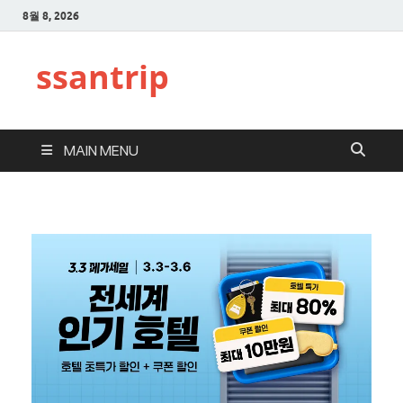
8월 8, 2026
ssantrip
MAIN MENU