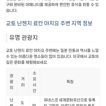
구와 완비된 어메니티를 제공하여 편안한 휴식을 취할 수 있
습니다.
교토 난젠지 료칸 야치요 주변 지역 정보
유명 관광지
교토 난젠지 료칸 야치요 주변에는 일본 전통과 역사를 느낄
수 있는 아름다운 명소들이 많이 있습니다. 이곳에서 교토의
깊은 문화를 체험해보세요.
소
관
거
요
광
특징
리
시
지
간
난
유네스코 세계문화유산으로 등록
도
젠
약
된 고찰로, 아름다운 정원과 목조