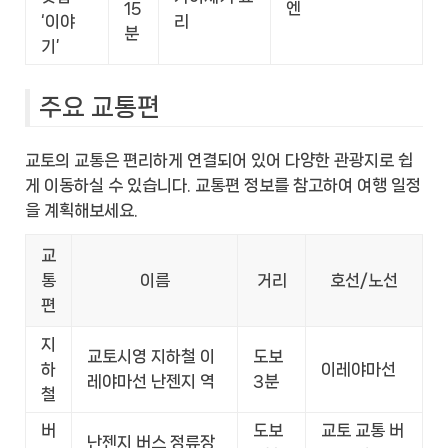
15
엔
‘이야
리
분
기’
주요 교통편
교토의 교통은 편리하게 연결되어 있어 다양한 관광지로 쉽
게 이동하실 수 있습니다. 교통편 정보를 참고하여 여행 일정
을 계획해보세요.
교
통
이름
거리
호선/노선
편
지
교토시영 지하철 이
도보
하
이레야마선
레야마선 난젠지 역
3분
철
버
도보
교토 교통 버
난젠지 버스 정류장