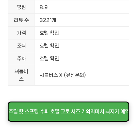
평점
8.9
리뷰 수
3221개
가격
호텔 확인
조식
호텔 확인
주차
호텔 확인
셔틀버
셔틀버스 X (유선문의)
스
내추럴 핫 스프링 수퍼 호텔 교토 시조 가와라마치 최저가 예약하