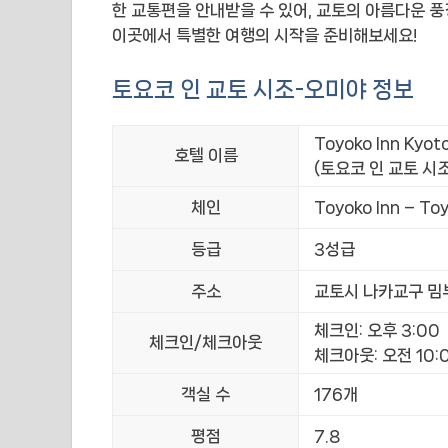
한 교통편을 안내받을 수 있어, 교토의 아름다운 풍
이곳에서 특별한 여행의 시작을 준비해보세요!
토요코 인 교토 시조-오미야 정보
Toyoko Inn Kyot
호텔 이름
(토요코 인 교토 시
체인
Toyoko Inn – Toy
등급
3성급
주소
교토시 나카교구 밈부
체크인: 오후 3:00
체크인/체크아웃
체크아웃: 오전 10:
객실 수
176개
평점
7.8