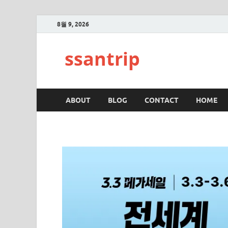
8월 9, 2026
ssantrip
ABOUT
BLOG
CONTACT
HOME