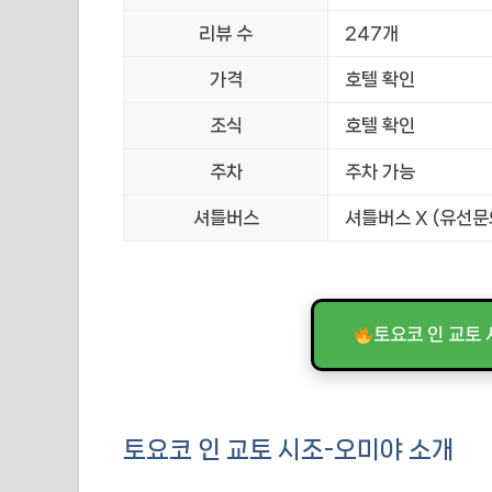
리뷰 수
247개
가격
호텔 확인
조식
호텔 확인
주차
주차 가능
셔틀버스
셔틀버스 X (유선문
토요코 인 교토
토요코 인 교토 시조-오미야 소개